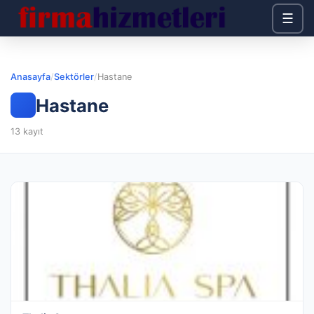
☰
Anasayfa
/
Sektörler
/
Hastane
Hastane
13 kayıt