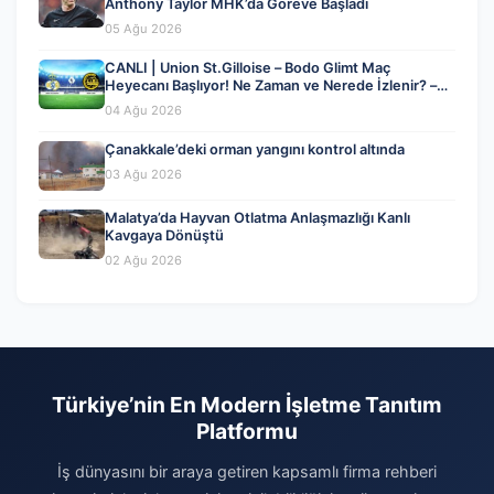
Anthony Taylor MHK’da Göreve Başladı
05 Ağu 2026
CANLI | Union St.Gilloise – Bodo Glimt Maç
Heyecanı Başlıyor! Ne Zaman ve Nerede İzlenir? –
04 Ağustos 2026
04 Ağu 2026
Çanakkale’deki orman yangını kontrol altında
03 Ağu 2026
Malatya’da Hayvan Otlatma Anlaşmazlığı Kanlı
Kavgaya Dönüştü
02 Ağu 2026
Türkiye’nin En Modern İşletme Tanıtım
Platformu
İş dünyasını bir araya getiren kapsamlı firma rehberi