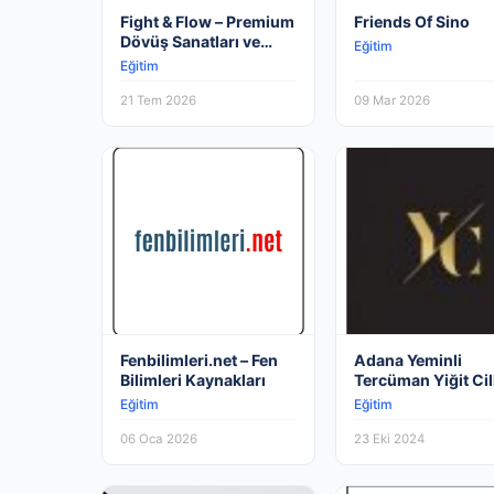
Fight & Flow – Premium
Friends Of Sino
Dövüş Sanatları ve
Eğitim
Pilates Merkezi
Eğitim
21 Tem 2026
09 Mar 2026
Fenbilimleri.net – Fen
Adana Yeminli
Bilimleri Kaynakları
Tercüman Yiğit Cil
Tercüme Bürosu –
Eğitim
Eğitim
İngilizce – Almanc
06 Oca 2026
23 Eki 2024