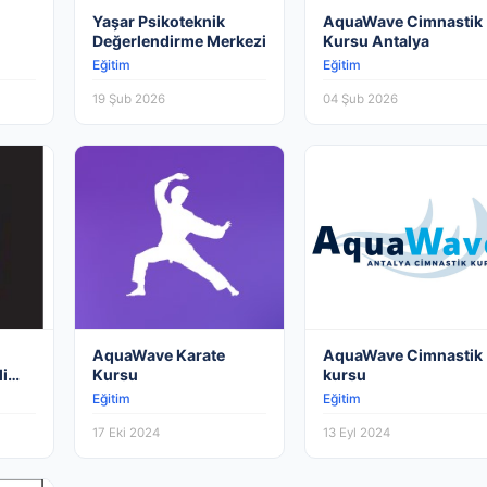
Yaşar Psikoteknik
AquaWave Cimnastik
Değerlendirme Merkezi
Kursu Antalya
Eğitim
Eğitim
19 Şub 2026
04 Şub 2026
AquaWave Karate
AquaWave Cimnastik
li
Kursu
kursu
Eğitim
Eğitim
a
17 Eki 2024
13 Eyl 2024