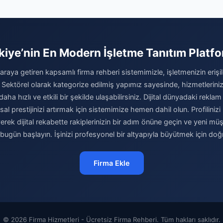
kiye’nin En Modern İşletme Tanıtım Platf
 araya getiren kapsamlı firma rehberi sistemimizle, işletmenizin erişileb
 Sektörel olarak kategorize edilmiş yapımız sayesinde, hizmetleriniz
daha hızlı ve etkili bir şekilde ulaşabilirsiniz. Dijital dünyadaki reklam 
l prestijinizi artırmak için sistemimize hemen dahil olun. Profilinizi 
yerek dijital rekabette rakiplerinizin bir adım önüne geçin ve yeni müşt
ugün başlayın. İşinizi profesyonel bir altyapıyla büyütmek için doğ
Firma Ekle
© 2026 Firma Hizmetleri - Ücretsiz Firma Rehberi. Tüm hakları saklıdır.