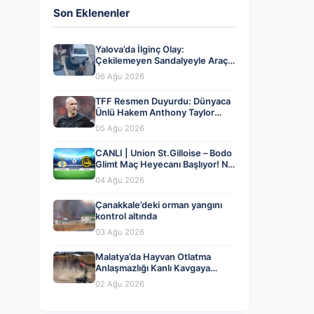
Son Eklenenler
Yalova’da İlginç Olay:
Çekilemeyen Sandalyeyle Araç
Parkına Engel Olma Hikayesi
06 Ağu 2026
TFF Resmen Duyurdu: Dünyaca
Ünlü Hakem Anthony Taylor
MHK’da Göreve Başladı
05 Ağu 2026
CANLI | Union St.Gilloise – Bodo
Glimt Maç Heyecanı Başlıyor! Ne
Zaman ve Nerede İzlenir? – 04
04 Ağu 2026
Ağustos 2026
Çanakkale’deki orman yangını
kontrol altında
03 Ağu 2026
Malatya’da Hayvan Otlatma
Anlaşmazlığı Kanlı Kavgaya
Dönüştü
02 Ağu 2026