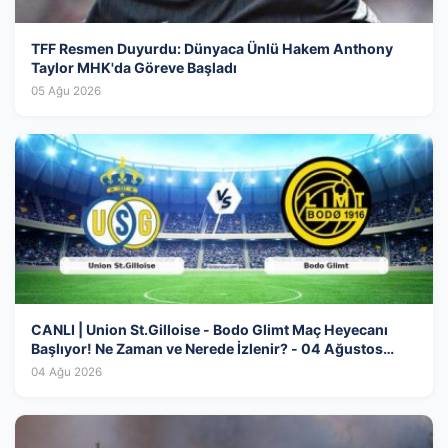
TFF Resmen Duyurdu: Dünyaca Ünlü Hakem Anthony
Taylor MHK'da Göreve Başladı
05 Ağu 2026
CANLI | Union St.Gilloise - Bodo Glimt Maç Heyecanı
Başlıyor! Ne Zaman ve Nerede İzlenir? - 04 Ağustos
2026
04 Ağu 2026