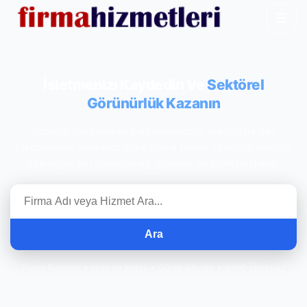
☰
İşletmenizi Kaydedin Ve
Sektörel
Görünürlük Kazanın
Ücretsiz firma rehberi platformumuzun avantajlarından
faydalanarak markanızı dijital vitrine taşıyın ve müşterilerinizin
size doğrudan ulaşabileceği güvenilir bir profil oluşturun.
Ara
Firma Rehberi • Hızlı ve Kolay • Güçlü Altyapı • %100 Ücretsiz