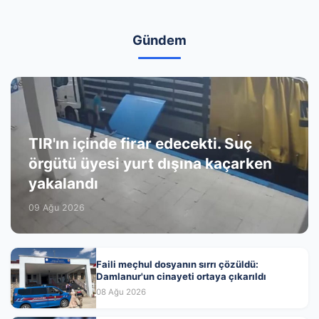
Gündem
TIR'ın içinde firar edecekti. Suç
örgütü üyesi yurt dışına kaçarken
yakalandı
09 Ağu 2026
Faili meçhul dosyanın sırrı çözüldü:
Damlanur'un cinayeti ortaya çıkarıldı
08 Ağu 2026