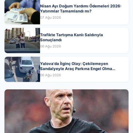
Nisan Ayı Doğum Yardımı Ödemeleri 2026:
Yatırımlar Tamamlandı mı?
07 Ağu 2026
Trafikte Tartışma Kanlı Saldırıyla
Sonuçlandı
06 Ağu 2026
Yalova'da İlginç Olay: Çekilemeyen
Sandalyeyle Araç Parkına Engel Olma
Hikayesi
06 Ağu 2026