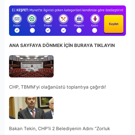
ANA SAYFAYA DÖNMEK İÇİN BURAYA TIKLAYIN
CHP, TBMM’yi olağanüstü toplantıya çağırdı!
Bakan Tekin, CHP’li 2 Belediyenin Adını “Zorluk