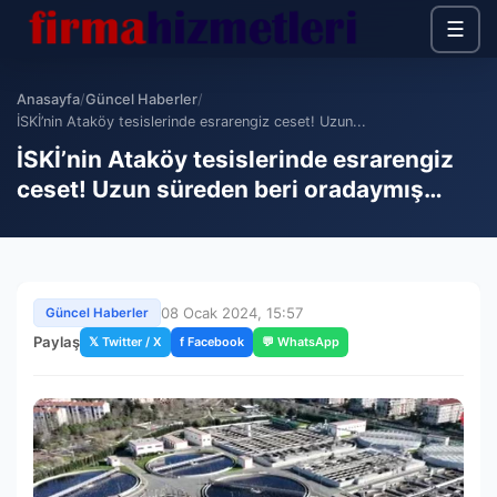
☰
Anasayfa
/
Güncel Haberler
/
İSKİ’nin Ataköy tesislerinde esrarengiz ceset! Uzun...
İSKİ’nin Ataköy tesislerinde esrarengiz
ceset! Uzun süreden beri oradaymış…
08 Ocak 2024, 15:57
Güncel Haberler
Paylaş
𝕏 Twitter / X
f Facebook
💬 WhatsApp