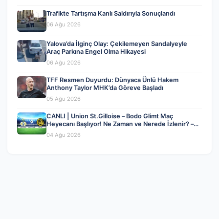
Trafikte Tartışma Kanlı Saldırıyla Sonuçlandı
06 Ağu 2026
Yalova’da İlginç Olay: Çekilemeyen Sandalyeyle
Araç Parkına Engel Olma Hikayesi
06 Ağu 2026
TFF Resmen Duyurdu: Dünyaca Ünlü Hakem
Anthony Taylor MHK’da Göreve Başladı
05 Ağu 2026
CANLI | Union St.Gilloise – Bodo Glimt Maç
Heyecanı Başlıyor! Ne Zaman ve Nerede İzlenir? –
04 Ağustos 2026
04 Ağu 2026