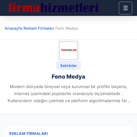
☰
Anasayfa
/
Reklam Firmaları
/
Feno Medya
Sektörler
Feno Medya
Modern dünyada bireysel veya kurumsal bir profilin başarısı,
internet üzerindeki popülarite oranlarıyla ölçülmektedir .
Kullanıcıların odağını çekmek ve platform algoritmalarında fark
edilmek için sadece içerik paylaşmak artık yeterli bir yöntem
değildir. Stratejik bir planlama benimsemek,...
REKLAM FIRMALARI