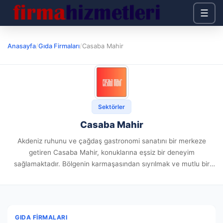
☰
Anasayfa
/
Gıda Firmaları
/
Casaba Mahir
Sektörler
Casaba Mahir
Akdeniz ruhunu ve çağdaş gastronomi sanatını bir merkeze
getiren Casaba Mahir, konuklarına eşsiz bir deneyim
sağlamaktadır. Bölgenin karmaşasından sıyrılmak ve mutlu bir
zaman bulmak bekleyenler için özenle oluşturulmuş bu alan, her
detayda profesyonelliği ön sırada...
GIDA FIRMALARI