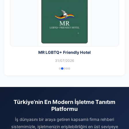
MR LGBTQ+ Friendly Hotel
31/07/2026
Türkiye’nin En Modern İşletme Tanıtım
Platformu
İş dünyasını bir araya getiren kapsamlı firma rehberi
sistemimizle, işletmenizin erişilebilirliğini en üst seviyeye