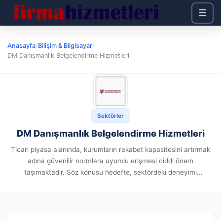
☰
Anasayfa
/
Bilişim & Bilgisayar
/
DM Danışmanlık Belgelendirme Hizmetleri
Sektörler
DM Danışmanlık Belgelendirme Hizmetleri
Ticari piyasa alanında, kurumların rekabet kapasitesini artırmak
adına güvenilir normlara uyumlu erişmesi ciddi önem
taşımaktadır. Söz konusu hedefte, sektördeki deneyimi
vasıtasıyla öne çıkan DM Belgelendirme kuruluşu, işletmenizin
gereksinim istediği eksiksiz sertifika çözümlerinde sizlere
profesyonel danışmanlık...