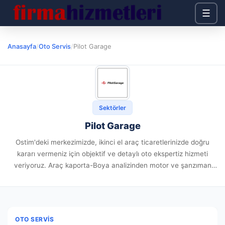
☰
Anasayfa
/
Oto Servis
/
Pilot Garage
Sektörler
Pilot Garage
Ostim'deki merkezimizde, ikinci el araç ticaretlerinizde doğru
kararı vermeniz için objektif ve detaylı oto ekspertiz hizmeti
veriyoruz. Araç kaporta-Boya analizinden motor ve şanzıman
performans kontrolüne, yavaşlama ve süspansiyon analizinden
alt mekanik analizlerine kadar aracınızı deneyimli...
OTO SERVIS