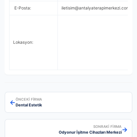
E-Posta:
iletisim@antalyaterapimerkezi.com
Lokasyon:
ÖNCEKI FIRMA
←
Dental Estetik
SONRAKI FIRMA
→
Odyonur İşitme Cihazları Merkezi