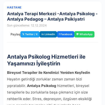
HASTANE
Antalya Terapi Merkezi -Antalya Psikolog -
Antalya Pedagog – Antalya Psikiyatri
Son güncelleme: 12.12.2024
Paylaş
𝕏 Twitter / X
in LinkedIn
f Facebook
💬 WhatsApp
Antalya Psikolog Hizmetleri ile
Yaşamınızı İyileştirin
Bireysel Terapiler ile Kendinizi Yeniden Keşfedin
Hayatın getirdiği zorluklar zaman zaman bizi
yıpratabilir.
Antalya Psikolog
hizmetleri, bireysel
terapilerle bu zorluklarla başa çıkmanız için size
rehberlik eder. Stres, depresyon, özgüven eksikliği