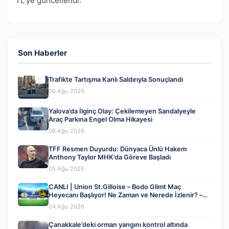
TL'ye güncellendi.
Son Haberler
Trafikte Tartışma Kanlı Saldırıyla Sonuçlandı
06 Ağu 2026
Yalova’da İlginç Olay: Çekilemeyen Sandalyeyle
Araç Parkına Engel Olma Hikayesi
06 Ağu 2026
TFF Resmen Duyurdu: Dünyaca Ünlü Hakem
Anthony Taylor MHK’da Göreve Başladı
05 Ağu 2026
CANLI | Union St.Gilloise – Bodo Glimt Maç
Heyecanı Başlıyor! Ne Zaman ve Nerede İzlenir? –
04 Ağustos 2026
04 Ağu 2026
Çanakkale’deki orman yangını kontrol altında