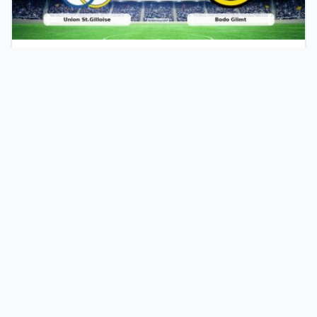
04 Ağu 2026
CANLI | Union St.Gilloise – Bodo Glimt Maç Heyecanı
Başlıyor! Ne Zaman ve Nerede İzlenir? – 04 Ağustos 2026
Türkiye’nin En Modern İşletme Tanıtım
Platformu
İş dünyasını bir araya getiren kapsamlı firma rehberi
sistemimizle, işletmenizin erişilebilirliğini en üst seviyeye
çıkarın. Sektörel olarak kategorize edilmiş yapımız sayesinde,
hizmetlerinizle ilgilenen hedef kitlenize çok daha hızlı ve etkili
bir şekilde ulaşabilirsiniz. Dijital dünyadaki reklam maliyetlerinizi
düşürürken kurumsal prestijinizi artırmak için sistemimize