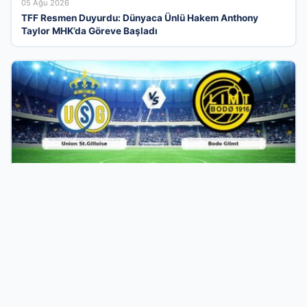
05 Ağu 2026
TFF Resmen Duyurdu: Dünyaca Ünlü Hakem Anthony
Taylor MHK’da Göreve Başladı
04 Ağu 2026
CANLI | Union St.Gilloise – Bodo Glimt Maç Heyecanı
Başlıyor! Ne Zaman ve Nerede İzlenir? – 04 Ağustos 2026
Türkiye’nin En Modern İşletme Tanıtım