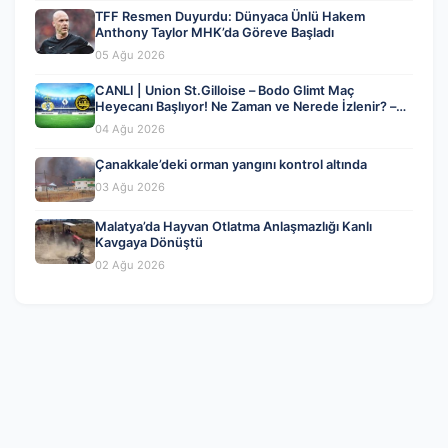
TFF Resmen Duyurdu: Dünyaca Ünlü Hakem
Anthony Taylor MHK’da Göreve Başladı
05 Ağu 2026
CANLI | Union St.Gilloise – Bodo Glimt Maç
Heyecanı Başlıyor! Ne Zaman ve Nerede İzlenir? –
04 Ağustos 2026
04 Ağu 2026
Çanakkale’deki orman yangını kontrol altında
03 Ağu 2026
Malatya’da Hayvan Otlatma Anlaşmazlığı Kanlı
Kavgaya Dönüştü
02 Ağu 2026