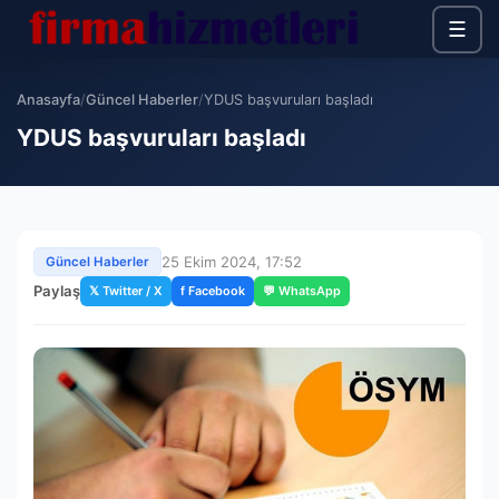
☰
Anasayfa
/
Güncel Haberler
/
YDUS başvuruları başladı
YDUS başvuruları başladı
25 Ekim 2024, 17:52
Güncel Haberler
Paylaş
𝕏 Twitter / X
f Facebook
💬 WhatsApp