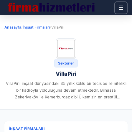
☰
Anasayfa
/
İnşaat Firmaları
/
VillaPiri
Sektörler
VillaPiri
VillaPiri, inşaat dünyasındaki 35 yıllık köklü bir tecrübe ile nitelikli
bir kadroyla yolculuğuna devam etmektedir. Bilhassa
Zekeriyaköy ile Kemerburgaz gibi Ülkemizin en prestijli
mevkilerinde yaşama sunduğumuz villa projeleri sayesinde gerek
lüks gerekse de maliyeti düşünen...
İNŞAAT FIRMALARI