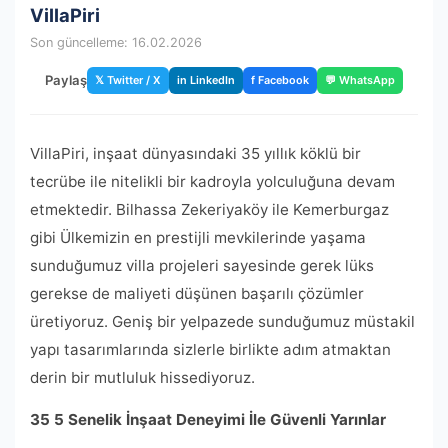
VillaPiri
Son güncelleme: 16.02.2026
Paylaş
𝕏 Twitter / X
in LinkedIn
f Facebook
💬 WhatsApp
VillaPiri, inşaat dünyasındaki 35 yıllık köklü bir
tecrübe ile nitelikli bir kadroyla yolculuğuna devam
etmektedir. Bilhassa Zekeriyaköy ile Kemerburgaz
gibi Ülkemizin en prestijli mevkilerinde yaşama
sunduğumuz villa projeleri sayesinde gerek lüks
gerekse de maliyeti düşünen başarılı çözümler
üretiyoruz. Geniş bir yelpazede sunduğumuz müstakil
yapı tasarımlarında sizlerle birlikte adım atmaktan
derin bir mutluluk hissediyoruz.
35 5 Senelik İnşaat Deneyimi İle Güvenli Yarınlar