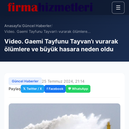
☰
Anasayfa
/
Güncel Haberler
/
Video. Gaemi Tayfunu Tayvan'ı vurarak ölümlere...
Video. Gaemi Tayfunu Tayvan'ı vurarak
ölümlere ve büyük hasara neden oldu
25 Temmuz 2024, 21:14
Güncel Haberler
Paylaş
𝕏 Twitter / X
f Facebook
💬 WhatsApp