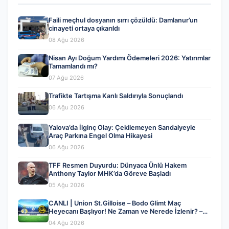
Faili meçhul dosyanın sırrı çözüldü: Damlanur’un
cinayeti ortaya çıkarıldı
08 Ağu 2026
Nisan Ayı Doğum Yardımı Ödemeleri 2026: Yatırımlar
Tamamlandı mı?
07 Ağu 2026
Trafikte Tartışma Kanlı Saldırıyla Sonuçlandı
06 Ağu 2026
Yalova’da İlginç Olay: Çekilemeyen Sandalyeyle
Araç Parkına Engel Olma Hikayesi
06 Ağu 2026
TFF Resmen Duyurdu: Dünyaca Ünlü Hakem
Anthony Taylor MHK’da Göreve Başladı
05 Ağu 2026
CANLI | Union St.Gilloise – Bodo Glimt Maç
Heyecanı Başlıyor! Ne Zaman ve Nerede İzlenir? –
04 Ağustos 2026
04 Ağu 2026