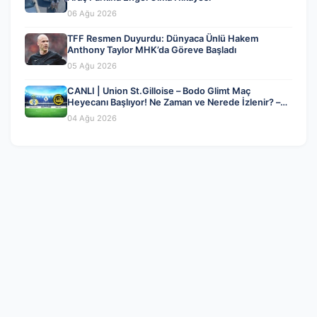
06 Ağu 2026
TFF Resmen Duyurdu: Dünyaca Ünlü Hakem
Anthony Taylor MHK’da Göreve Başladı
05 Ağu 2026
CANLI | Union St.Gilloise – Bodo Glimt Maç
Heyecanı Başlıyor! Ne Zaman ve Nerede İzlenir? –
04 Ağustos 2026
04 Ağu 2026