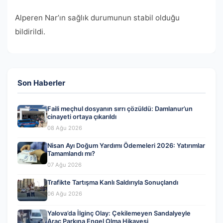
Alperen Nar’ın sağlık durumunun stabil olduğu
bildirildi.
Son Haberler
Faili meçhul dosyanın sırrı çözüldü: Damlanur’un
cinayeti ortaya çıkarıldı
08 Ağu 2026
Nisan Ayı Doğum Yardımı Ödemeleri 2026: Yatırımlar
Tamamlandı mı?
07 Ağu 2026
Trafikte Tartışma Kanlı Saldırıyla Sonuçlandı
06 Ağu 2026
Yalova’da İlginç Olay: Çekilemeyen Sandalyeyle
Araç Parkına Engel Olma Hikayesi