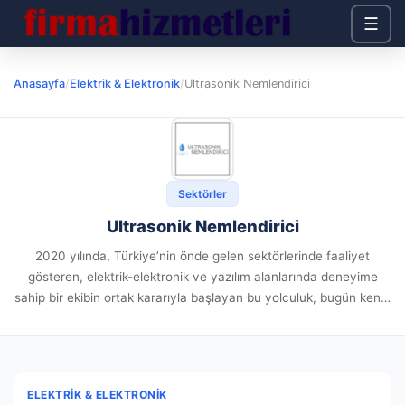
☰
Anasayfa
/
Elektrik & Elektronik
/
Ultrasonik Nemlendirici
Sektörler
Ultrasonik Nemlendirici
2020 yılında, Türkiye’nin önde gelen sektörlerinde faaliyet
gösteren, elektrik-elektronik ve yazılım alanlarında deneyime
sahip bir ekibin ortak kararıyla başlayan bu yolculuk, bugün kendi
alanında eşsiz bir noktaya ulaşmıştır. Sizlerden aldığımız değerli
geri bildirimlerle, sektöründeki örneklerine...
ELEKTRIK & ELEKTRONIK