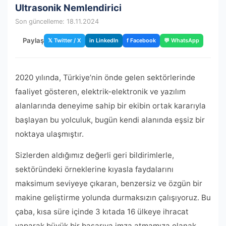
Ultrasonik Nemlendirici
Son güncelleme: 18.11.2024
Paylaş
𝕏 Twitter / X
in LinkedIn
f Facebook
💬 WhatsApp
2020 yılında, Türkiye’nin önde gelen sektörlerinde
faaliyet gösteren, elektrik-elektronik ve yazılım
alanlarında deneyime sahip bir ekibin ortak kararıyla
başlayan bu yolculuk, bugün kendi alanında eşsiz bir
noktaya ulaşmıştır.
Sizlerden aldığımız değerli geri bildirimlerle,
sektöründeki örneklerine kıyasla faydalarını
maksimum seviyeye çıkaran, benzersiz ve özgün bir
makine geliştirme yolunda durmaksızın çalışıyoruz. Bu
çaba, kısa süre içinde 3 kıtada 16 ülkeye ihracat
yaparak büyük bir başarıya imza atmamıza olanak