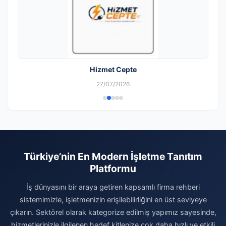
Hizmet Cepte
27/07/2026
Türkiye’nin En Modern İşletme Tanıtım
Platformu
İş dünyasını bir araya getiren kapsamlı firma rehberi
sistemimizle, işletmenizin erişilebilirliğini en üst seviyeye
çıkarın. Sektörel olarak kategorize edilmiş yapımız sayesinde,
hizmetlerinizle ilgilenen hedef kitlenize çok daha hızlı ve etkili