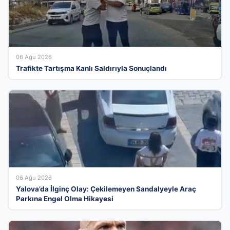
06 Ağu 2026
Trafikte Tartışma Kanlı Saldırıyla Sonuçlandı
06 Ağu 2026
Yalova’da İlginç Olay: Çekilemeyen Sandalyeyle Araç
Parkına Engel Olma Hikayesi