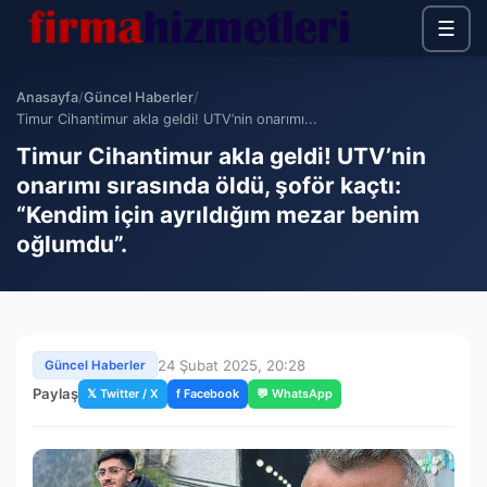
☰
Anasayfa
/
Güncel Haberler
/
Timur Cihantimur akla geldi! UTV’nin onarımı...
Timur Cihantimur akla geldi! UTV’nin
onarımı sırasında öldü, şoför kaçtı:
“Kendim için ayrıldığım mezar benim
oğlumdu”.
24 Şubat 2025, 20:28
Güncel Haberler
Paylaş
𝕏 Twitter / X
f Facebook
💬 WhatsApp