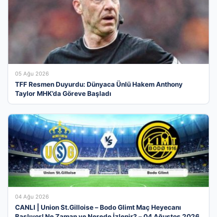
05 Ağu 2026
TFF Resmen Duyurdu: Dünyaca Ünlü Hakem Anthony
Taylor MHK’da Göreve Başladı
04 Ağu 2026
CANLI | Union St.Gilloise – Bodo Glimt Maç Heyecanı
Başlıyor! Ne Zaman ve Nerede İzlenir? – 04 Ağustos 2026