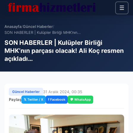
☰
Anasayfa
/
Güncel Haberler
/
SON HABERLER | Kulüpler Birliği MHK’nın...
SON HABERLER | Kulüpler Birliği
MHK’nın parçası olacak! Ali Koç resmen
açıkladı…
31 Aralık 2024, 00:35
Güncel Haberler
Paylaş
𝕏 Twitter / X
f Facebook
💬 WhatsApp