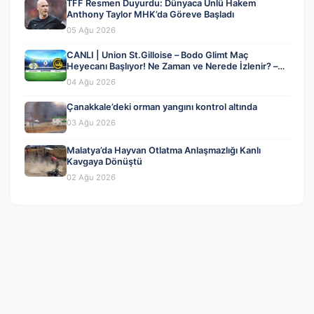
TFF Resmen Duyurdu: Dünyaca Ünlü Hakem
Anthony Taylor MHK’da Göreve Başladı
05 Ağu 2026
CANLI | Union St.Gilloise – Bodo Glimt Maç
Heyecanı Başlıyor! Ne Zaman ve Nerede İzlenir? –
04 Ağustos 2026
04 Ağu 2026
Çanakkale’deki orman yangını kontrol altında
03 Ağu 2026
Malatya’da Hayvan Otlatma Anlaşmazlığı Kanlı
Kavgaya Dönüştü
02 Ağu 2026