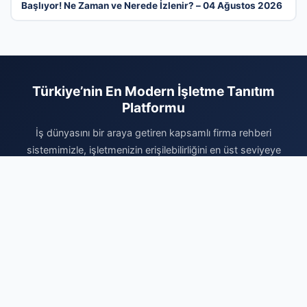
Başlıyor! Ne Zaman ve Nerede İzlenir? – 04 Ağustos 2026
Türkiye’nin En Modern İşletme Tanıtım
Platformu
İş dünyasını bir araya getiren kapsamlı firma rehberi
sistemimizle, işletmenizin erişilebilirliğini en üst seviyeye
çıkarın. Sektörel olarak kategorize edilmiş yapımız sayesinde,
hizmetlerinizle ilgilenen hedef kitlenize çok daha hızlı ve etkili
bir şekilde ulaşabilirsiniz. Dijital dünyadaki reklam maliyetlerinizi
düşürürken kurumsal prestijinizi artırmak için sistemimize
hemen dahil olun. Profilinizi ücretsiz oluşturun, firmanızı
ekleyerek dijital rekabette rakiplerinizin bir adım önüne geçin
ve yeni müşteri portföyleri oluşturmaya bugün başlayın. İşinizi
profesyonel bir altyapıyla büyütmek için doğru yerdesiniz.