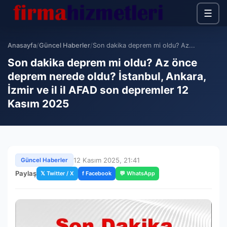
☰
Anasayfa
/
Güncel Haberler
/
Son dakika deprem mi oldu? Az...
Son dakika deprem mi oldu? Az önce
deprem nerede oldu? İstanbul, Ankara,
İzmir ve il il AFAD son depremler 12
Kasım 2025
12 Kasım 2025, 21:41
Güncel Haberler
Paylaş
𝕏 Twitter / X
f Facebook
💬 WhatsApp