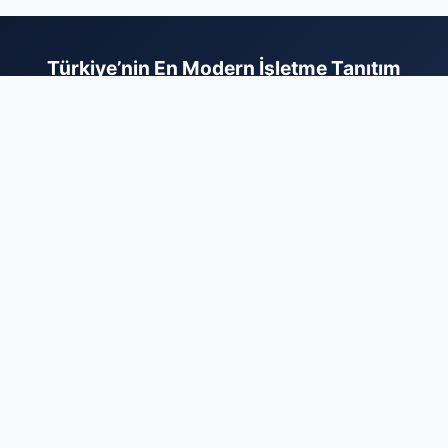
Türkiye’nin En Modern İşletme Tanıtım
Platformu
İş dünyasını bir araya getiren kapsamlı firma rehberi
sistemimizle, işletmenizin erişilebilirliğini en üst seviyeye
çıkarın. Sektörel olarak kategorize edilmiş yapımız sayesinde,
hizmetlerinizle ilgilenen hedef kitlenize çok daha hızlı ve etkili
bir şekilde ulaşabilirsiniz. Dijital dünyadaki reklam maliyetlerinizi
düşürürken kurumsal prestijinizi artırmak için sistemimize
hemen dahil olun. Profilinizi ücretsiz oluşturun, firmanızı
ekleyerek dijital rekabette rakiplerinizin bir adım önüne geçin
ve yeni müşteri portföyleri oluşturmaya bugün başlayın. İşinizi
profesyonel bir altyapıyla büyütmek için doğru yerdesiniz.
Firma Ekle