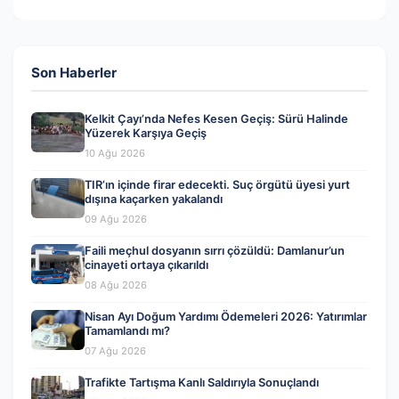
Son Haberler
Kelkit Çayı’nda Nefes Kesen Geçiş: Sürü Halinde
Yüzerek Karşıya Geçiş
10 Ağu 2026
TIR’ın içinde firar edecekti. Suç örgütü üyesi yurt
dışına kaçarken yakalandı
09 Ağu 2026
Faili meçhul dosyanın sırrı çözüldü: Damlanur’un
cinayeti ortaya çıkarıldı
08 Ağu 2026
Nisan Ayı Doğum Yardımı Ödemeleri 2026: Yatırımlar
Tamamlandı mı?
07 Ağu 2026
Trafikte Tartışma Kanlı Saldırıyla Sonuçlandı