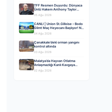
TFF Resmen Duyurdu: Dünyaca
Ünlü Hakem Anthony Taylor
MHK’da Göreve Başladı
05 Ağu 2026
CANLI | Union St.Gilloise – Bodo
Glimt Maç Heyecanı Başlıyor! Ne
Zaman ve Nerede İzlenir? – 04
04 Ağu 2026
Ağustos 2026
Çanakkale’deki orman yangını
kontrol altında
03 Ağu 2026
Malatya’da Hayvan Otlatma
Anlaşmazlığı Kanlı Kavgaya
Dönüştü
02 Ağu 2026