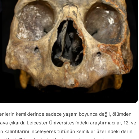
içenlerin kemiklerinde sadece yaşam boyunca değil, ölümden
taya çıkardı. Leicester Üniversitesi'ndeki araştırmacılar, 12. ve
an kalıntılarını inceleyerek tütünün kemikler üzerindeki derin