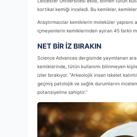
Leicester Üniversitesi ekibi, bilinen tütün kul
kortikal kemiği inceledi. Bu kemikler, kemikl
Araştırmacılar kemiklerin moleküler yapısını an
içmeyenlerin kemiklerinden ayıran 45 farklı mol
NET BİR İZ BIRAKIN
Science Advances dergisinde yayımlanan araştı
kemiklerinde, tütün kullanımı bilinmeyen kişil
izler bırakıyor. “Arkeolojik insan iskelet kalın
geçmiş patolojik ve sağlık durumlarını incele
potansiyeline sahiptir.”