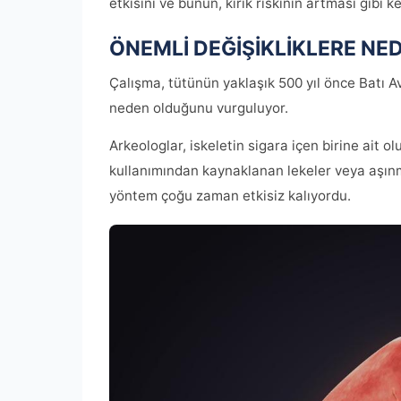
etkisini ve bunun, kırık riskinin artması gibi ke
ÖNEMLİ DEĞİŞİKLİKLERE N
Çalışma, tütünün yaklaşık 500 yıl önce Batı Av
neden olduğunu vurguluyor.
Arkeologlar, iskeletin sigara içen birine ait ol
kullanımından kaynaklanan lekeler veya aşınm
yöntem çoğu zaman etkisiz kalıyordu.