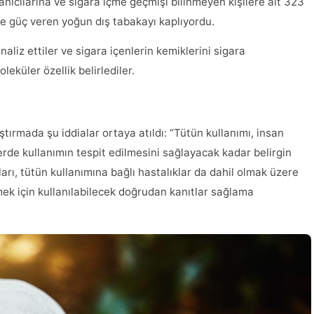
lanıcılarına ve sigara içme geçmişi bilinmeyen kişilere ait 323
ere güç veren yoğun dış tabakayı kaplıyordu.
aliz ettiler ve sigara içenlerin kemiklerini sigara
eküler özellik belirlediler.
rmada şu iddialar ortaya atıldı: “Tütün kullanımı, insan
erde kullanımın tespit edilmesini sağlayacak kadar belirgin
tıları, tütün kullanımına bağlı hastalıklar da dahil olmak üzere
mek için kullanılabilecek doğrudan kanıtlar sağlama