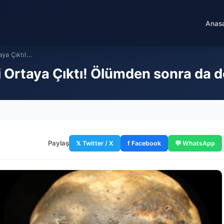
Anas
ya Çıktı!...
eri Ortaya Çıktı! Ölümden sonra da
Paylaş
𝕏 Twitter / X
f Facebook
💬 WhatsApp