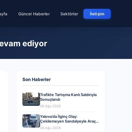
ayfa
Güncel Haberler
Sektörler
İletişim
 devam ediyor
Son Haberler
Trafikte Tartışma Kanlı Saldırıyla
Sonuçlandı
06 Ağu 2026
Yalova’da İlginç Olay:
Çekilemeyen Sandalyeyle Araç
Parkına Engel Olma Hikayesi
06 Ağu 2026