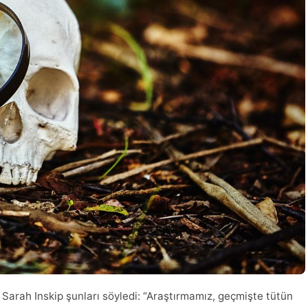
. Sarah Inskip şunları söyledi: “Araştırmamız, geçmişte tütün