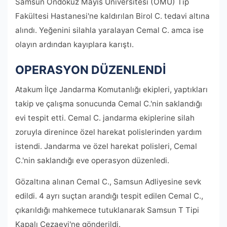
Samsun Ondokuz Mayıs Üniversitesi (OMÜ) Tıp
Fakültesi Hastanesi'ne kaldırılan Birol C. tedavi altına
alındı. Yeğenini silahla yaralayan Cemal C. amca ise
olayın ardından kayıplara karıştı.
OPERASYON DÜZENLENDİ
Atakum İlçe Jandarma Komutanlığı ekipleri, yaptıkları
takip ve çalışma sonucunda Cemal C.'nin saklandığı
evi tespit etti. Cemal C. jandarma ekiplerine silah
zoruyla direnince özel harekat polislerinden yardım
istendi. Jandarma ve özel harekat polisleri, Cemal
C.'nin saklandığı eve operasyon düzenledi.
Gözaltına alınan Cemal C., Samsun Adliyesine sevk
edildi. 4 ayrı suçtan arandığı tespit edilen Cemal C.,
çıkarıldığı mahkemece tutuklanarak Samsun T Tipi
Kapalı Cezaevi'ne gönderildi.