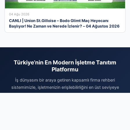
04 Ağu 2026
CANLI | Union St.Gilloise – Bodo Glimt Maç Heyecanı
Başlıyor! Ne Zaman ve Nerede İzlenir? – 04 Ağustos 2026
Türkiye’nin En Modern İşletme Tanıtım
Platformu
İş dünyasını bir araya getiren kapsamlı firma rehberi
sistemimizle, işletmenizin erişilebilirliğini en üst seviyeye
çıkarın. Sektörel olarak kategorize edilmiş yapımız sayesinde,
hizmetlerinizle ilgilenen hedef kitlenize çok daha hızlı ve etkili
bir şekilde ulaşabilirsiniz. Dijital dünyadaki reklam maliyetlerinizi
düşürürken kurumsal prestijinizi artırmak için sistemimize
hemen dahil olun. Profilinizi ücretsiz oluşturun, firmanızı