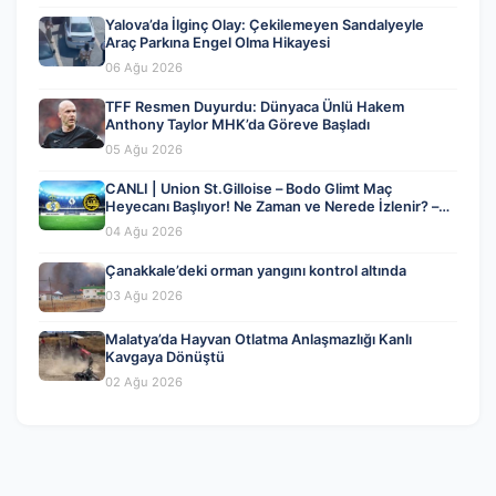
Yalova’da İlginç Olay: Çekilemeyen Sandalyeyle
Araç Parkına Engel Olma Hikayesi
06 Ağu 2026
TFF Resmen Duyurdu: Dünyaca Ünlü Hakem
Anthony Taylor MHK’da Göreve Başladı
05 Ağu 2026
CANLI | Union St.Gilloise – Bodo Glimt Maç
Heyecanı Başlıyor! Ne Zaman ve Nerede İzlenir? –
04 Ağustos 2026
04 Ağu 2026
Çanakkale’deki orman yangını kontrol altında
03 Ağu 2026
Malatya’da Hayvan Otlatma Anlaşmazlığı Kanlı
Kavgaya Dönüştü
02 Ağu 2026