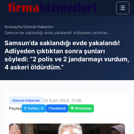
☰
Anasayfa
/
Güncel Haberler
/
Samsun'da saklandığı evde yakalandı! Adliyeden çıktıktan...
Samsun'da saklandığı evde yakalandı!
Adliyeden çıktıktan sonra şunları
söyledi: “2 polis ve 2 jandarmayı vurdum,
4 askeri öldürdüm.”
20 Eylül 2024, 21:06
Güncel Haberler
Paylaş
𝕏 Twitter / X
f Facebook
💬 WhatsApp