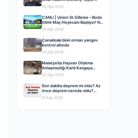
MHK’da Göreve Başladı
05 Ağu 2026
CANLI | Union St.Gilloise – Bodo
Glimt Maç Heyecanı Başlıyor! Ne
Zaman ve Nerede İzlenir? – 04
04 Ağu 2026
Ağustos 2026
Çanakkale’deki orman yangını
kontrol altında
03 Ağu 2026
Malatya’da Hayvan Otlatma
Anlaşmazlığı Kanlı Kavgaya
Dönüştü
02 Ağu 2026
Son dakika deprem mi oldu? Az
önce deprem nerede oldu?
İstanbul, Ankara, İzmir ve il il
01 Ağu 2026
AFAD son depremler 01 Ağustos
2026