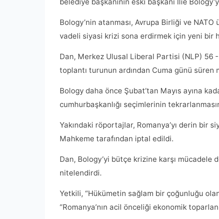
belediye başkanının eski başkanı Ilie Bology’y
Bology’nin atanması, Avrupa Birliği ve NATO 
vadeli siyasi krizi sona erdirmek için yeni bi
Dan, Merkez Ulusal Liberal Partisi (NLP) 56 -
toplantı turunun ardından Cuma günü süren 
Bology daha önce Şubat’tan Mayıs ayına kadar
cumhurbaşkanlığı seçimlerinin tekrarlanmasın
Yakındaki röportajlar, Romanya’yı derin bir s
Mahkeme tarafından iptal edildi.
Dan, Bology’yi bütçe krizine karşı mücadele d
nitelendirdi.
Yetkili, “Hükümetin sağlam bir çoğunluğu olan
“Romanya’nın acil önceliği ekonomik toparlan