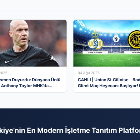
2026
04 Ağu 2026
smen Duyurdu: Dünyaca Ünlü
CANLI | Union St.Gilloise – Bo
Anthony Taylor MHK’da
Glimt Maç Heyecanı Başlıyor!
 Başladı
Zaman ve Nerede İzlenir? – 0
Ağustos 2026
kiye’nin En Modern İşletme Tanıtım Platf