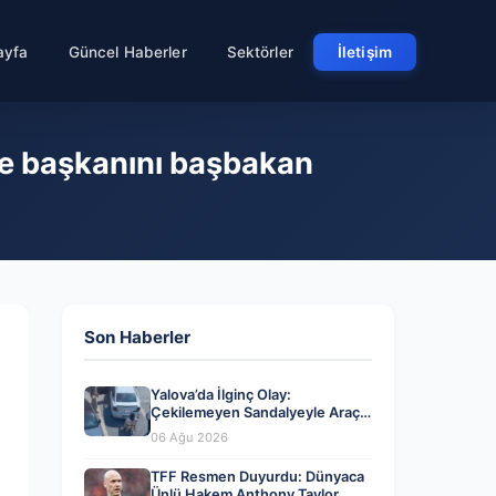
ayfa
Güncel Haberler
Sektörler
İletişim
ye başkanını başbakan
Son Haberler
Yalova’da İlginç Olay:
Çekilemeyen Sandalyeyle Araç
Parkına Engel Olma Hikayesi
06 Ağu 2026
TFF Resmen Duyurdu: Dünyaca
Ünlü Hakem Anthony Taylor