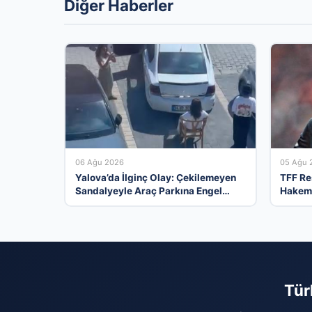
Diğer Haberler
06 Ağu 2026
05 Ağu 
Yalova’da İlginç Olay: Çekilemeyen
TFF Re
Sandalyeyle Araç Parkına Engel
Hakem 
Olma Hikayesi
Göreve
Tür