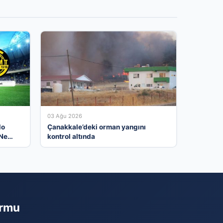
03 Ağu 2026
do
Çanakkale’deki orman yangını
 Ne
kontrol altında
4
ormu