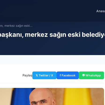
Anas
ı, merkez sağın eski...
şkanı, merkez sağın eski beledi
Paylaş
𝕏 Twitter / X
f Facebook
💬 WhatsApp