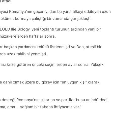
i atadı.
üyesi Romanya’nın geçen yıldan bu yana ülkeyi etkileyen uzun
r hükümet kurmaya çalıştığı bir zamanda gerçekleşti.
LOLD Ilie Bology, yeni toplantı turunun ardından yeni bir
müzakerelerden haftalar sonra.
 başkan yardımcısı rolünü üstlenmişti ve Dan, ateşli bir
da uzak rakibini yenmişti.
iyasi krize götüren önceki seçimlerden aylar sonra, Yüksek
e dahil olmak üzere bu görev için “en uygun kişi” olarak
 desteği Romanya’nın çıkarına ve partiler bunu anladı” dedi.
ma, ama … sağlam bir tabana ihtiyacınız var.”