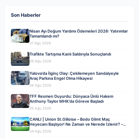
Son Haberler
Nisan Ayı Doğum Yardımı Ödemeleri 2026: Yatırımlar
Tamamlandı mı?
07 Ağu 2026
Trafikte Tartışma Kanlı Saldırıyla Sonuçlandı
06 Ağu 2026
Yalova’da İlginç Olay: Çekilemeyen Sandalyeyle
Araç Parkına Engel Olma Hikayesi
06 Ağu 2026
TFF Resmen Duyurdu: Dünyaca Ünlü Hakem
Anthony Taylor MHK’da Göreve Başladı
05 Ağu 2026
CANLI | Union St.Gilloise – Bodo Glimt Maç
Heyecanı Başlıyor! Ne Zaman ve Nerede İzlenir? –
04 Ağustos 2026
04 Ağu 2026