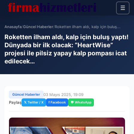
☰
Anasayfa
/
Güncel Haberler
/
Roketten ilham aldı, kalp için buluş...
Roketten ilham aldı, kalp için buluş yaptı!
Dünyada bir ilk olacak: “HeartWise”
projesi ile pilsiz yapay kalp pompası icat
edilecek…
03 Mayıs 2025, 19:09
Güncel Haberler
Paylaş
𝕏 Twitter / X
f Facebook
💬 WhatsApp