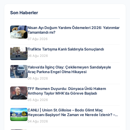
Son Haberler
Nisan Ayı Doğum Yardımı Ödemeleri 2026: Yatırımlar
Tamamlandı mı?
07 Ağu 2026
Trafikte Tartışma Kanlı Saldırıyla Sonuçlandı
06 Ağu 2026
Yalova’da İlginç Olay: Çekilemeyen Sandalyeyle
Araç Parkına Engel Olma Hikayesi
06 Ağu 2026
TFF Resmen Duyurdu: Dünyaca Ünlü Hakem
Anthony Taylor MHK’da Göreve Başladı
05 Ağu 2026
CANLI | Union St.Gilloise – Bodo Glimt Maç
Heyecanı Başlıyor! Ne Zaman ve Nerede İzlenir? –
04 Ağustos 2026
04 Ağu 2026