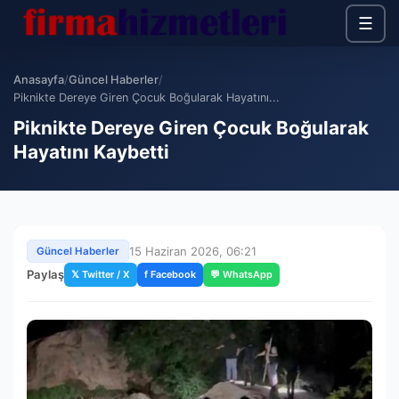
☰
Anasayfa
/
Güncel Haberler
/
Piknikte Dereye Giren Çocuk Boğularak Hayatını...
Piknikte Dereye Giren Çocuk Boğularak
Hayatını Kaybetti
15 Haziran 2026, 06:21
Güncel Haberler
Paylaş
𝕏 Twitter / X
f Facebook
💬 WhatsApp