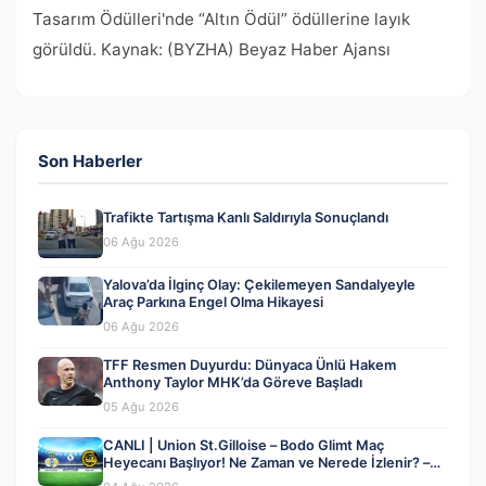
Tasarım Ödülleri'nde “Altın Ödül” ödüllerine layık
görüldü. Kaynak: (BYZHA) Beyaz Haber Ajansı
Son Haberler
Trafikte Tartışma Kanlı Saldırıyla Sonuçlandı
06 Ağu 2026
Yalova’da İlginç Olay: Çekilemeyen Sandalyeyle
Araç Parkına Engel Olma Hikayesi
06 Ağu 2026
TFF Resmen Duyurdu: Dünyaca Ünlü Hakem
Anthony Taylor MHK’da Göreve Başladı
05 Ağu 2026
CANLI | Union St.Gilloise – Bodo Glimt Maç
Heyecanı Başlıyor! Ne Zaman ve Nerede İzlenir? –
04 Ağustos 2026