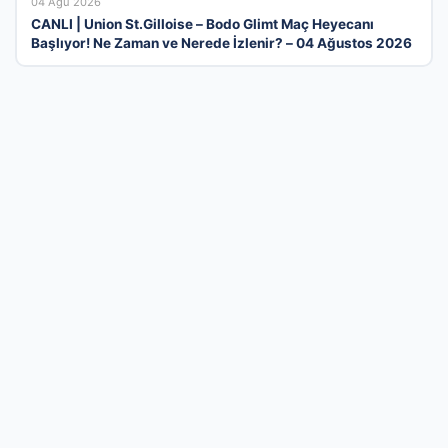
04 Ağu 2026
CANLI | Union St.Gilloise – Bodo Glimt Maç Heyecanı
Başlıyor! Ne Zaman ve Nerede İzlenir? – 04 Ağustos 2026
Türkiye’nin En Modern İşletme Tanıtım
Platformu
İş dünyasını bir araya getiren kapsamlı firma rehberi
sistemimizle, işletmenizin erişilebilirliğini en üst seviyeye
çıkarın. Sektörel olarak kategorize edilmiş yapımız sayesinde,
hizmetlerinizle ilgilenen hedef kitlenize çok daha hızlı ve etkili
bir şekilde ulaşabilirsiniz. Dijital dünyadaki reklam maliyetlerinizi
düşürürken kurumsal prestijinizi artırmak için sistemimize
hemen dahil olun. Profilinizi ücretsiz oluşturun, firmanızı
ekleyerek dijital rekabette rakiplerinizin bir adım önüne geçin
ve yeni müşteri portföyleri oluşturmaya bugün başlayın. İşinizi