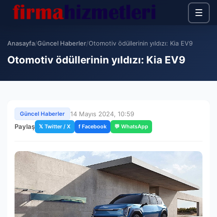
☰
Anasayfa
/
Güncel Haberler
/
Otomotiv ödüllerinin yıldızı: Kia EV9
Otomotiv ödüllerinin yıldızı: Kia EV9
14 Mayıs 2024, 10:59
Güncel Haberler
Paylaş
𝕏 Twitter / X
f Facebook
💬 WhatsApp