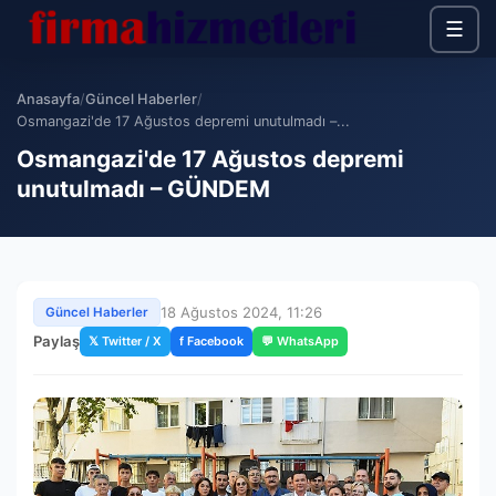
☰
Anasayfa
/
Güncel Haberler
/
Osmangazi'de 17 Ağustos depremi unutulmadı –...
Osmangazi'de 17 Ağustos depremi
unutulmadı – GÜNDEM
18 Ağustos 2024, 11:26
Güncel Haberler
Paylaş
𝕏 Twitter / X
f Facebook
💬 WhatsApp