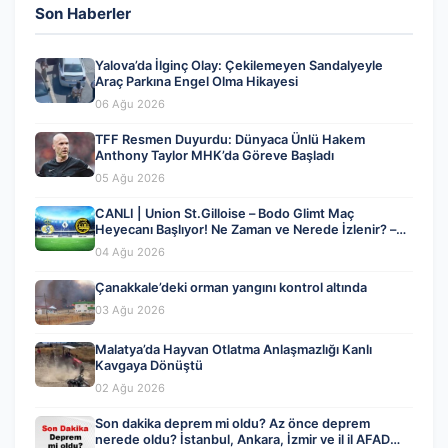
Son Haberler
Yalova’da İlginç Olay: Çekilemeyen Sandalyeyle
Araç Parkına Engel Olma Hikayesi
06 Ağu 2026
TFF Resmen Duyurdu: Dünyaca Ünlü Hakem
Anthony Taylor MHK’da Göreve Başladı
05 Ağu 2026
CANLI | Union St.Gilloise – Bodo Glimt Maç
Heyecanı Başlıyor! Ne Zaman ve Nerede İzlenir? –
04 Ağustos 2026
04 Ağu 2026
Çanakkale’deki orman yangını kontrol altında
03 Ağu 2026
Malatya’da Hayvan Otlatma Anlaşmazlığı Kanlı
Kavgaya Dönüştü
02 Ağu 2026
Son dakika deprem mi oldu? Az önce deprem
nerede oldu? İstanbul, Ankara, İzmir ve il il AFAD