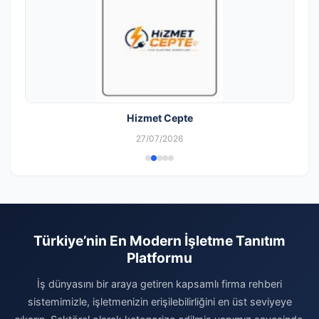
Hizmet Cepte
27/07/2026
Türkiye’nin En Modern İşletme Tanıtım
Platformu
İş dünyasını bir araya getiren kapsamlı firma rehberi
sistemimizle, işletmenizin erişilebilirliğini en üst seviyeye