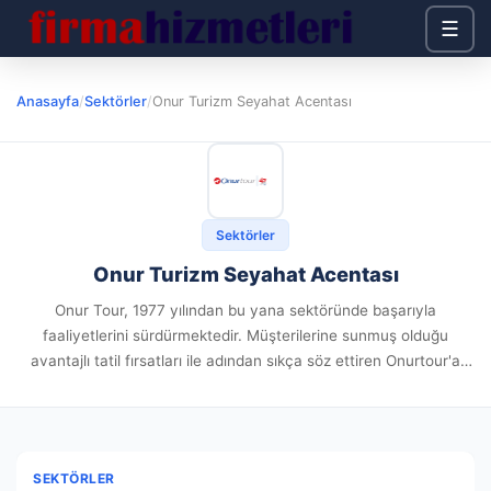
☰
Anasayfa
/
Sektörler
/
Onur Turizm Seyahat Acentası
Sektörler
Onur Turizm Seyahat Acentası
Onur Tour, 1977 yılından bu yana sektöründe başarıyla
faaliyetlerini sürdürmektedir. Müşterilerine sunmuş olduğu
avantajlı tatil fırsatları ile adından sıkça söz ettiren Onurtour'a
ulaşmak adına 0850 850 66 87 numaralı telefonu arayabilir ya da
+90 536...
SEKTÖRLER