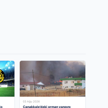
03 Ağu 2026
do
Çanakkale’deki orman yangını