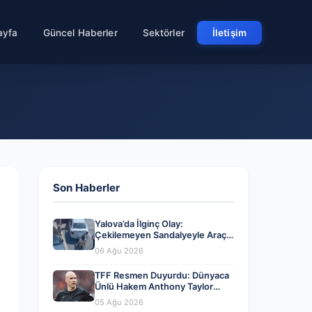
ayfa
Güncel Haberler
Sektörler
İletişim
Son Haberler
Yalova’da İlginç Olay:
Çekilemeyen Sandalyeyle Araç
Parkına Engel Olma Hikayesi
06 Ağu 2026
TFF Resmen Duyurdu: Dünyaca
Ünlü Hakem Anthony Taylor
MHK’da Göreve Başladı
05 Ağu 2026