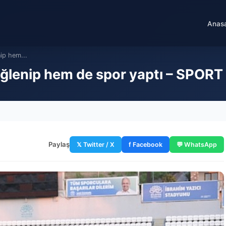
Anas
nip hem...
 eğlenip hem de spor yaptı – SPORT
Paylaş
𝕏 Twitter / X
f Facebook
💬 WhatsApp