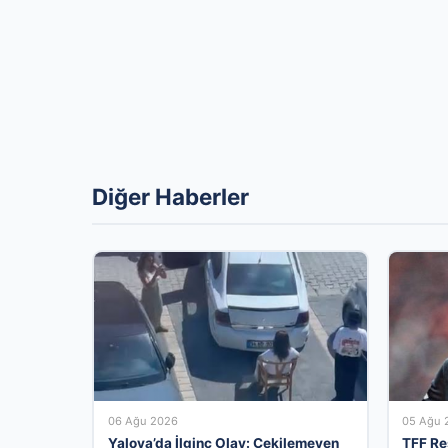
Diğer Haberler
06 Ağu 2026
05 Ağu 
Yalova’da İlginç Olay: Çekilemeyen
TFF Re