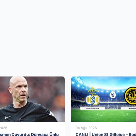
2026
04 Ağu 2026
smen Duyurdu: Dünyaca Ünlü
CANLI | Union St.Gilloise – Bo