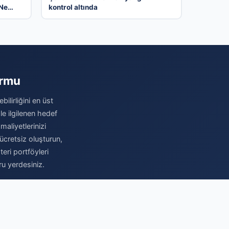
 Ne
kontrol altında
4
ormu
ilirliğini en üst
le ilgilenen hedef
maliyetlerinizi
ücretsiz oluşturun,
eri portföyleri
ru yerdesiniz.