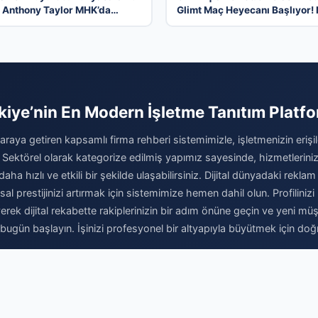
Anthony Taylor MHK’da
Glimt Maç Heyecanı Başlıyor!
 Başladı
Zaman ve Nerede İzlenir? – 0
Ağustos 2026
kiye’nin En Modern İşletme Tanıtım Platf
 araya getiren kapsamlı firma rehberi sistemimizle, işletmenizin erişileb
 Sektörel olarak kategorize edilmiş yapımız sayesinde, hizmetleriniz
daha hızlı ve etkili bir şekilde ulaşabilirsiniz. Dijital dünyadaki reklam 
l prestijinizi artırmak için sistemimize hemen dahil olun. Profilinizi 
yerek dijital rekabette rakiplerinizin bir adım önüne geçin ve yeni müşt
ugün başlayın. İşinizi profesyonel bir altyapıyla büyütmek için doğ
Firma Ekle