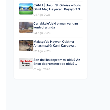
CANLI | Union St.Gilloise – Bodo
Glimt Maç Heyecanı Başlıyor! Ne
Zaman ve Nerede İzlenir? – 04
04 Ağu 2026
Ağustos 2026
Çanakkale’deki orman yangını
kontrol altında
03 Ağu 2026
Malatya’da Hayvan Otlatma
Anlaşmazlığı Kanlı Kavgaya
Dönüştü
02 Ağu 2026
Son dakika deprem mi oldu? Az
önce deprem nerede oldu?
İstanbul, Ankara, İzmir ve il il
01 Ağu 2026
AFAD son depremler 01 Ağustos
2026