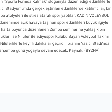
'nin “Sporla Formda Kalmak” sloganıyla düzenlediği etkinliklerle
zıcı Stadyumu'nda gerçekleştirilen etkinliklerde katılımcılar, bir
a atölyeleri ile stres atarak spor yaptılar. KADIN VOLEYBOL
döneminde açık havaya taşınan spor etkinlikleri büyük ilgiyle
5 hafta boyunca düzenlenen Zumba seminerine yaklaşık bin
onukları ise Nilüfer Belediyespor Kulübü Bayan Voleybol Takımı
ilüferlilerle keyifli dakikalar geçirdi. İbrahim Yazıcı Stadı'nda
i perşembe günü yogayla devam edecek. Kaynak: (BYZHA)