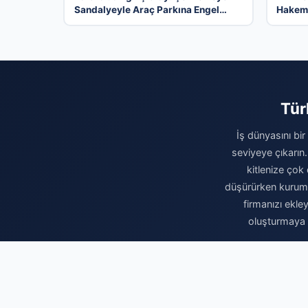
Sandalyeyle Araç Parkına Engel
Hakem 
Olma Hikayesi
Göreve
Tür
İş dünyasını bir
seviyeye çıkarın.
kitlenize çok 
düşürürken kurumsa
firmanızı ekle
oluşturmaya b