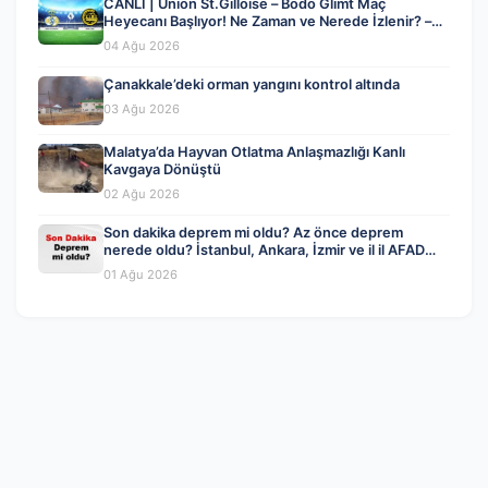
CANLI | Union St.Gilloise – Bodo Glimt Maç
Heyecanı Başlıyor! Ne Zaman ve Nerede İzlenir? –
04 Ağustos 2026
04 Ağu 2026
Çanakkale’deki orman yangını kontrol altında
03 Ağu 2026
Malatya’da Hayvan Otlatma Anlaşmazlığı Kanlı
Kavgaya Dönüştü
02 Ağu 2026
Son dakika deprem mi oldu? Az önce deprem
nerede oldu? İstanbul, Ankara, İzmir ve il il AFAD
son depremler 01 Ağustos 2026
01 Ağu 2026