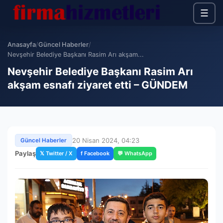
☰
Anasayfa
/
Güncel Haberler
/
Nevşehir Belediye Başkanı Rasim Arı akşam...
Nevşehir Belediye Başkanı Rasim Arı
akşam esnafı ziyaret etti – GÜNDEM
20 Nisan 2024, 04:23
Güncel Haberler
Paylaş
𝕏 Twitter / X
f Facebook
💬 WhatsApp