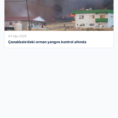
03 Ağu 2026
Çanakkale’deki orman yangını kontrol altında
Türkiye’nin En Modern İşletme Tanıtım
Platformu
İş dünyasını bir araya getiren kapsamlı firma rehberi
sistemimizle, işletmenizin erişilebilirliğini en üst seviyeye
çıkarın. Sektörel olarak kategorize edilmiş yapımız sayesinde,
hizmetlerinizle ilgilenen hedef kitlenize çok daha hızlı ve etkili
bir şekilde ulaşabilirsiniz. Dijital dünyadaki reklam maliyetlerinizi