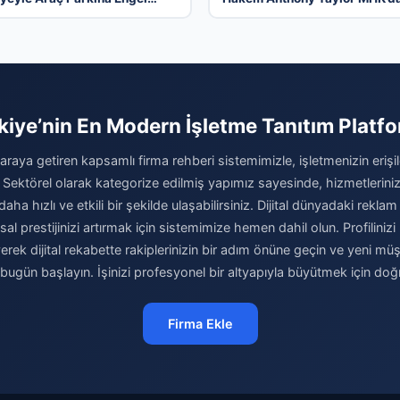
ikayesi
Göreve Başladı
kiye’nin En Modern İşletme Tanıtım Platf
 araya getiren kapsamlı firma rehberi sistemimizle, işletmenizin erişileb
 Sektörel olarak kategorize edilmiş yapımız sayesinde, hizmetleriniz
daha hızlı ve etkili bir şekilde ulaşabilirsiniz. Dijital dünyadaki reklam 
l prestijinizi artırmak için sistemimize hemen dahil olun. Profilinizi 
yerek dijital rekabette rakiplerinizin bir adım önüne geçin ve yeni müşt
ugün başlayın. İşinizi profesyonel bir altyapıyla büyütmek için doğ
Firma Ekle