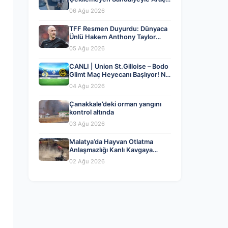
Parkına Engel Olma Hikayesi
06 Ağu 2026
TFF Resmen Duyurdu: Dünyaca
Ünlü Hakem Anthony Taylor
MHK’da Göreve Başladı
05 Ağu 2026
CANLI | Union St.Gilloise – Bodo
Glimt Maç Heyecanı Başlıyor! Ne
Zaman ve Nerede İzlenir? – 04
04 Ağu 2026
Ağustos 2026
Çanakkale’deki orman yangını
kontrol altında
03 Ağu 2026
Malatya’da Hayvan Otlatma
Anlaşmazlığı Kanlı Kavgaya
Dönüştü
02 Ağu 2026