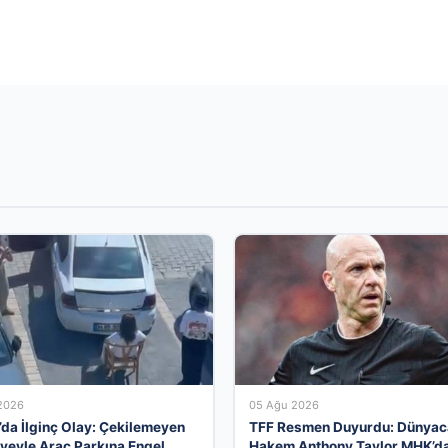
2026
05 Ağu 2026
’da İlginç Olay: Çekilemeyen
TFF Resmen Duyurdu: Dünyac
yeyle Araç Parkına Engel
Hakem Anthony Taylor MHK’d