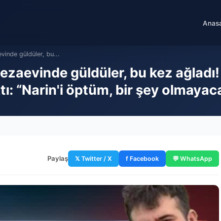
Anas
vinde güldüler, bu...
ezaevinde güldüler, bu kez ağladı!
ı: “Narin'i öptüm, bir şey olmayac
Paylaş
𝕏 Twitter / X
f Facebook
💬 WhatsApp