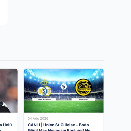
04 Ağu 2026
a Ünlü
CANLI | Union St.Gilloise – Bodo
a
Glimt Maç Heyecanı Başlıyor! Ne