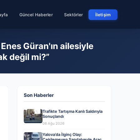
ayfa
Güncel Haberler
Sektörler
İletişim
 Enes Güran'ın ailesiyle
ak değil mi?”
Son Haberler
Trafikte Tartışma Kanlı Saldırıyla
Sonuçlandı
06 Ağu 2026
Yalova’da İlginç Olay:
Çekilemeyen Sandalyeyle Araç