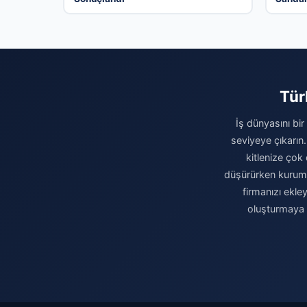
Olma H
Tür
İş dünyasını bir
seviyeye çıkarın.
kitlenize çok 
düşürürken kurumsa
firmanızı ekle
oluşturmaya b