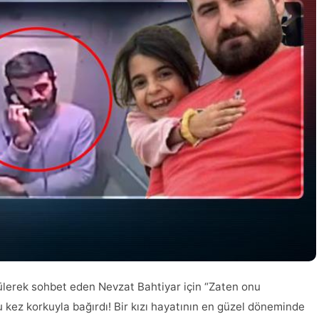
lerek sohbet eden Nevzat Bahtiyar için “Zaten onu
 kez korkuyla bağırdı! Bir kızı hayatının en güzel döneminde