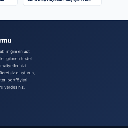
Zaman ve Nerede İzlenir? – 04
Ağustos 2026
ormu
ilirliğini en üst
le ilgilenen hedef
maliyetlerinizi
ücretsiz oluşturun,
eri portföyleri
ru yerdesiniz.