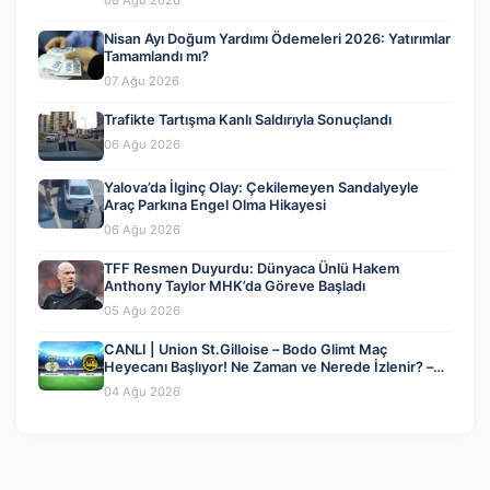
08 Ağu 2026
Nisan Ayı Doğum Yardımı Ödemeleri 2026: Yatırımlar
Tamamlandı mı?
07 Ağu 2026
Trafikte Tartışma Kanlı Saldırıyla Sonuçlandı
06 Ağu 2026
Yalova’da İlginç Olay: Çekilemeyen Sandalyeyle
Araç Parkına Engel Olma Hikayesi
06 Ağu 2026
TFF Resmen Duyurdu: Dünyaca Ünlü Hakem
Anthony Taylor MHK’da Göreve Başladı
05 Ağu 2026
CANLI | Union St.Gilloise – Bodo Glimt Maç
Heyecanı Başlıyor! Ne Zaman ve Nerede İzlenir? –
04 Ağustos 2026
04 Ağu 2026