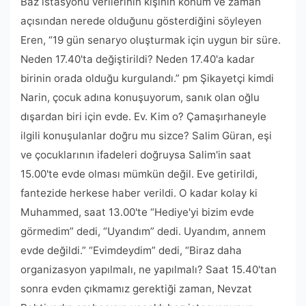
Baz istasyonu verilerinin kişinin konum ve zaman
açısından nerede olduğunu gösterdiğini söyleyen
Eren, “19 gün senaryo oluşturmak için uygun bir süre.
Neden 17.40'ta değiştirildi? Neden 17.40'a kadar
birinin orada olduğu kurgulandı.” pm Şikayetçi kimdi
Narin, çocuk adına konuşuyorum, sanık olan oğlu
dışardan biri için evde. Ev. Kim o? Çamaşırhaneyle
ilgili konuşulanlar doğru mu sizce? Salim Güran, eşi
ve çocuklarının ifadeleri doğruysa Salim'in saat
15.00'te evde olması mümkün değil. Eve getirildi,
fantezide herkese haber verildi. O kadar kolay ki
Muhammed, saat 13.00'te “Hediye'yi bizim evde
görmedim” dedi, “Uyandım” dedi. Uyandım, annem
evde değildi.” “Evimdeydim” dedi, “Biraz daha
organizasyon yapılmalı, ne yapılmalı? Saat 15.40'tan
sonra evden çıkmamız gerektiği zaman, Nevzat