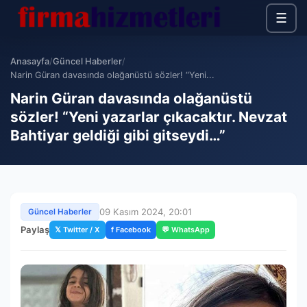
☰
Anasayfa
/
Güncel Haberler
/
Narin Güran davasında olağanüstü sözler! “Yeni...
Narin Güran davasında olağanüstü
sözler! “Yeni yazarlar çıkacaktır. Nevzat
Bahtiyar geldiği gibi gitseydi…”
09 Kasım 2024, 20:01
Güncel Haberler
Paylaş
𝕏 Twitter / X
f Facebook
💬 WhatsApp