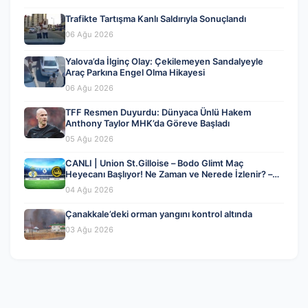
Trafikte Tartışma Kanlı Saldırıyla Sonuçlandı
06 Ağu 2026
Yalova’da İlginç Olay: Çekilemeyen Sandalyeyle
Araç Parkına Engel Olma Hikayesi
06 Ağu 2026
TFF Resmen Duyurdu: Dünyaca Ünlü Hakem
Anthony Taylor MHK’da Göreve Başladı
05 Ağu 2026
CANLI | Union St.Gilloise – Bodo Glimt Maç
Heyecanı Başlıyor! Ne Zaman ve Nerede İzlenir? –
04 Ağustos 2026
04 Ağu 2026
Çanakkale’deki orman yangını kontrol altında
03 Ağu 2026