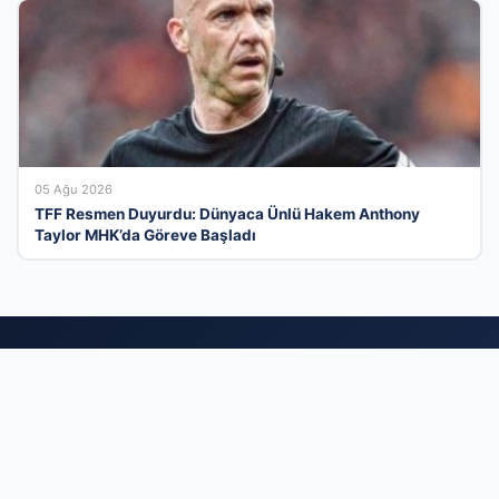
05 Ağu 2026
TFF Resmen Duyurdu: Dünyaca Ünlü Hakem Anthony
Taylor MHK’da Göreve Başladı
Türkiye’nin En Modern İşletme Tanıtım
Platformu
İş dünyasını bir araya getiren kapsamlı firma rehberi
sistemimizle, işletmenizin erişilebilirliğini en üst seviyeye
çıkarın. Sektörel olarak kategorize edilmiş yapımız sayesinde,