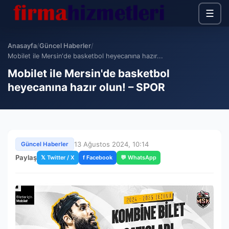
☰
Anasayfa
/
Güncel Haberler
/
Mobilet ile Mersin'de basketbol heyecanına hazır...
Mobilet ile Mersin'de basketbol
heyecanına hazır olun! – SPOR
13 Ağustos 2024, 10:14
Güncel Haberler
Paylaş
𝕏 Twitter / X
f Facebook
💬 WhatsApp