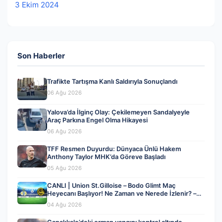
3 Ekim 2024
Son Haberler
Trafikte Tartışma Kanlı Saldırıyla Sonuçlandı
06 Ağu 2026
Yalova’da İlginç Olay: Çekilemeyen Sandalyeyle
Araç Parkına Engel Olma Hikayesi
06 Ağu 2026
TFF Resmen Duyurdu: Dünyaca Ünlü Hakem
Anthony Taylor MHK’da Göreve Başladı
05 Ağu 2026
CANLI | Union St.Gilloise – Bodo Glimt Maç
Heyecanı Başlıyor! Ne Zaman ve Nerede İzlenir? –
04 Ağustos 2026
04 Ağu 2026