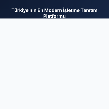
Türkiye’nin En Modern İşletme Tanıtım
Platformu
İş dünyasını bir araya getiren kapsamlı firma rehberi
sistemimizle, işletmenizin erişilebilirliğini en üst seviyeye
çıkarın. Sektörel olarak kategorize edilmiş yapımız sayesinde,
hizmetlerinizle ilgilenen hedef kitlenize çok daha hızlı ve etkili
bir şekilde ulaşabilirsiniz. Dijital dünyadaki reklam maliyetlerinizi
düşürürken kurumsal prestijinizi artırmak için sistemimize
hemen dahil olun. Profilinizi ücretsiz oluşturun, firmanızı
ekleyerek dijital rekabette rakiplerinizin bir adım önüne geçin
ve yeni müşteri portföyleri oluşturmaya bugün başlayın. İşinizi
profesyonel bir altyapıyla büyütmek için doğru yerdesiniz.
Firma Ekle