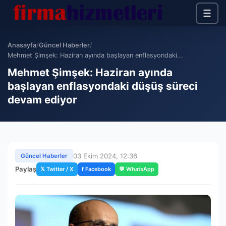
☰
Anasayfa
/
Güncel Haberler
/
Mehmet Şimşek: Haziran ayında başlayan enflasyondaki...
Mehmet Şimşek: Haziran ayında
başlayan enflasyondaki düşüş süreci
devam ediyor
03 Ekim 2024, 12:36
Güncel Haberler
Paylaş
𝕏 Twitter / X
f Facebook
💬 WhatsApp