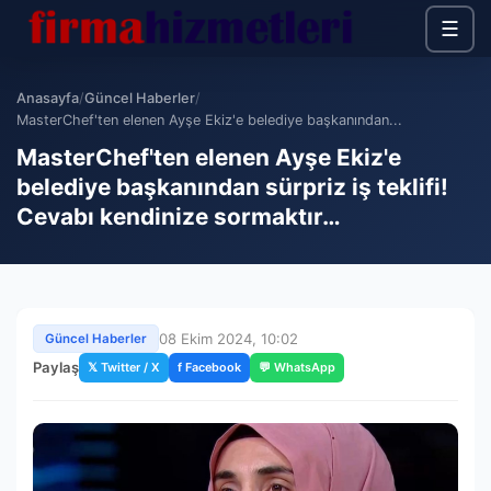
☰
Anasayfa
/
Güncel Haberler
/
MasterChef'ten elenen Ayşe Ekiz'e belediye başkanından...
MasterChef'ten elenen Ayşe Ekiz'e
belediye başkanından sürpriz iş teklifi!
Cevabı kendinize sormaktır…
08 Ekim 2024, 10:02
Güncel Haberler
Paylaş
𝕏 Twitter / X
f Facebook
💬 WhatsApp