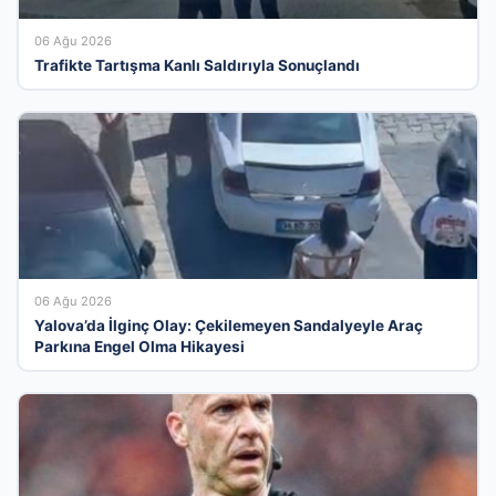
06 Ağu 2026
Trafikte Tartışma Kanlı Saldırıyla Sonuçlandı
06 Ağu 2026
Yalova’da İlginç Olay: Çekilemeyen Sandalyeyle Araç
Parkına Engel Olma Hikayesi