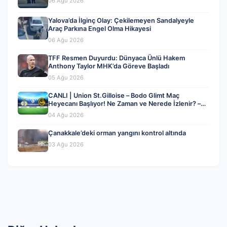
06 Ağu 2026
Yalova’da İlginç Olay: Çekilemeyen Sandalyeyle
Araç Parkına Engel Olma Hikayesi
06 Ağu 2026
TFF Resmen Duyurdu: Dünyaca Ünlü Hakem
Anthony Taylor MHK’da Göreve Başladı
05 Ağu 2026
CANLI | Union St.Gilloise – Bodo Glimt Maç
Heyecanı Başlıyor! Ne Zaman ve Nerede İzlenir? –
04 Ağustos 2026
04 Ağu 2026
Çanakkale’deki orman yangını kontrol altında
03 Ağu 2026