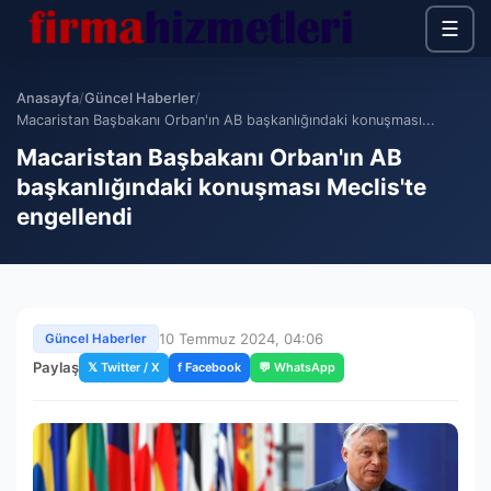
☰
Anasayfa
/
Güncel Haberler
/
Macaristan Başbakanı Orban'ın AB başkanlığındaki konuşması...
Macaristan Başbakanı Orban'ın AB
başkanlığındaki konuşması Meclis'te
engellendi
10 Temmuz 2024, 04:06
Güncel Haberler
Paylaş
𝕏 Twitter / X
f Facebook
💬 WhatsApp