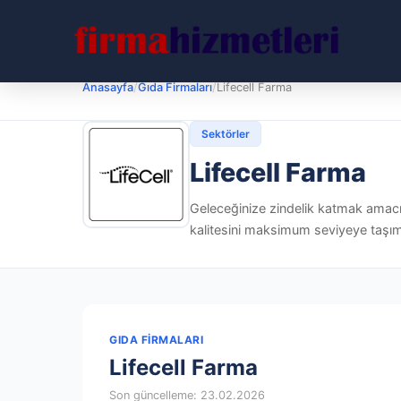
Anasayfa
/
Gıda Firmaları
/
Lifecell Farma
Sektörler
Lifecell Farma
Geleceğinize zindelik katmak amac
kalitesini maksimum seviyeye taşımak 
GIDA FIRMALARI
Lifecell Farma
Son güncelleme: 23.02.2026