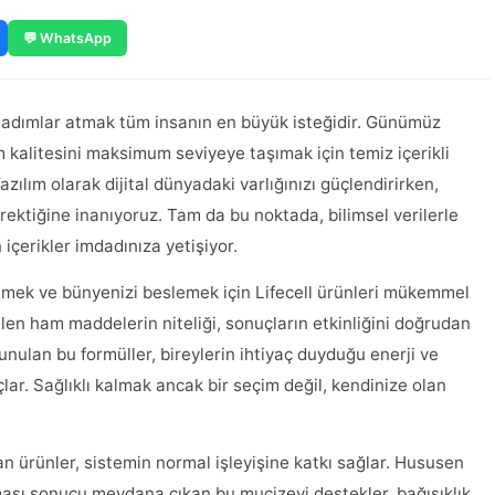
💬 WhatsApp
 adımlar atmak tüm insanın en büyük isteğidir. Günümüz
kalitesini maksimum seviyeye taşımak için temiz içerikli
zılım olarak dijital dünyadaki varlığınızı güçlendirirken,
rektiğine inanıyoruz. Tam da bu noktada, bilimsel verilerle
içerikler imdadınıza yetişiyor.
tmek ve bünyenizi beslemek için Lifecell ürünleri mükemmel
ilen ham maddelerin niteliği, sonuçların etkinliğini doğrudan
e sunulan bu formüller, bireylerin ihtiyaç duyduğu enerji ve
lar. Sağlıklı kalmak ancak bir seçim değil, kendinize olan
n ürünler, sistemin normal işleyişine katkı sağlar. Hususen
ası sonucu meydana çıkan bu mucizevi destekler, bağışıklık