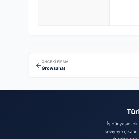
ÖNCEKI FIRMA
←
Growsanat
Tür
İş dünyasını bir
seviyeye çıkarın.