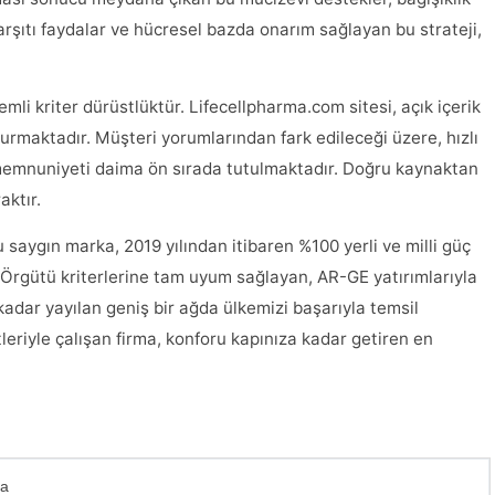
arşıtı faydalar ve hücresel bazda onarım sağlayan bu strateji,
li kriter dürüstlüktür. Lifecellpharma.com sitesi, açık içerik
şturmaktadır. Müşteri yorumlarından fark edileceği üzere, hızlı
i memnuniyeti daima ön sırada tutulmaktadır. Doğru kaynaktan
aktır.
bu saygın marka, 2019 yılından itibaren %100 yerli ve milli güç
k Örgütü kriterlerine tam uyum sağlayan, AR-GE yatırımlarıyla
adar yayılan geniş bir ağda ülkemizi başarıyla temsil
eriyle çalışan firma, konforu kapınıza kadar getiren en
ma