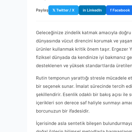
Paylaş
𝕏 Twitter / X
in LinkedIn
f Facebook
Geleceğinize zindelik katmak amacıyla doğru
dünyasında vücut direncini korumak ve yaşam 
ürünler kullanmak kritik önem taşır. Ergezer Ya
fiziksel dünyada da kendinize iyi bakmanız ge
desteklenen ve yüksek standartlarda üretilen 
Rutin temponun yarattığı stresle mücadele e
bir seçenek sunar. İmalat sürecinde tercih ed
şekillendirir. Esenlik odaklı bir bakış açısı il
içerikleri son derece saf haliyle sunmayı amaç
borcunuzun bir ifadesidir.
İçerisinde asla sentetik bileşen bulundurmaya
doğal özlerin bilimsel metodlarla harmanlanm