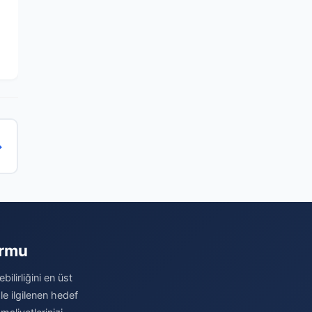
→
ormu
ilirliğini en üst
le ilgilenen hedef