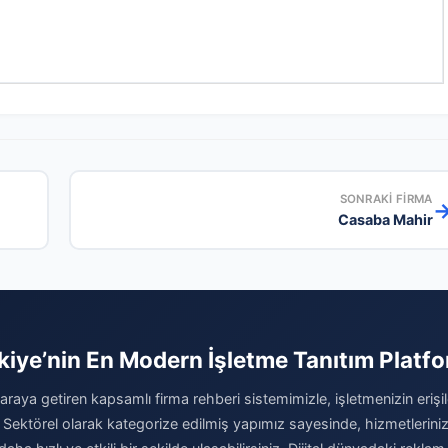
SONRAKI FIRMA
Casaba Mahir
kiye’nin En Modern İşletme Tanıtım Platf
 araya getiren kapsamlı firma rehberi sistemimizle, işletmenizin erişileb
 Sektörel olarak kategorize edilmiş yapımız sayesinde, hizmetleriniz