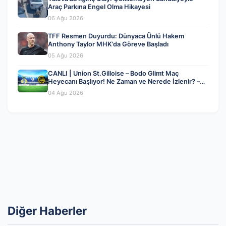
Araç Parkına Engel Olma Hikayesi
06 Ağu 2026
TFF Resmen Duyurdu: Dünyaca Ünlü Hakem
Anthony Taylor MHK’da Göreve Başladı
05 Ağu 2026
CANLI | Union St.Gilloise – Bodo Glimt Maç
Heyecanı Başlıyor! Ne Zaman ve Nerede İzlenir? –
04 Ağustos 2026
04 Ağu 2026
Diğer Haberler