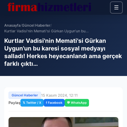
☰
Anasayfa
/
Güncel Haberler
/
Kurtlar Vadisi'nin Memati'si Gürkan Uygun'un bu...
Kurtlar Vadisi'nin Memati'si Gürkan
Uygun'un bu karesi sosyal medyayı
salladı! Herkes heyecanlandı ama gerçek
farklı çıktı…
15 Kasım 2024, 12:11
Güncel Haberler
Paylaş
𝕏 Twitter / X
f Facebook
💬 WhatsApp