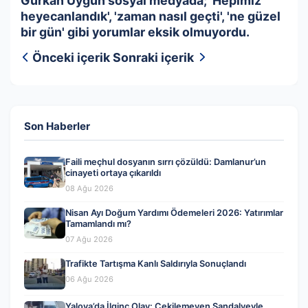
Gürkan Uygun sosyal medyada; 'Hepimiz
heyecanlandık', 'zaman nasıl geçti', 'ne güzel
bir gün' gibi yorumlar eksik olmuyordu.
Önceki içerik
Sonraki içerik
Son Haberler
Faili meçhul dosyanın sırrı çözüldü: Damlanur’un
cinayeti ortaya çıkarıldı
08 Ağu 2026
Nisan Ayı Doğum Yardımı Ödemeleri 2026: Yatırımlar
Tamamlandı mı?
07 Ağu 2026
Trafikte Tartışma Kanlı Saldırıyla Sonuçlandı
06 Ağu 2026
Yalova’da İlginç Olay: Çekilemeyen Sandalyeyle