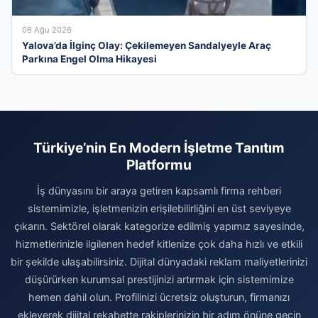
06 Ağu 2026
Yalova’da İlginç Olay: Çekilemeyen Sandalyeyle Araç
Parkına Engel Olma Hikayesi
Türkiye’nin En Modern İşletme Tanıtım
Platformu
İş dünyasını bir araya getiren kapsamlı firma rehberi
sistemimizle, işletmenizin erişilebilirliğini en üst seviyeye
çıkarın. Sektörel olarak kategorize edilmiş yapımız sayesinde,
hizmetlerinizle ilgilenen hedef kitlenize çok daha hızlı ve etkili
bir şekilde ulaşabilirsiniz. Dijital dünyadaki reklam maliyetlerinizi
düşürürken kurumsal prestijinizi artırmak için sistemimize
hemen dahil olun. Profilinizi ücretsiz oluşturun, firmanızı
ekleyerek dijital rekabette rakiplerinizin bir adım önüne geçin