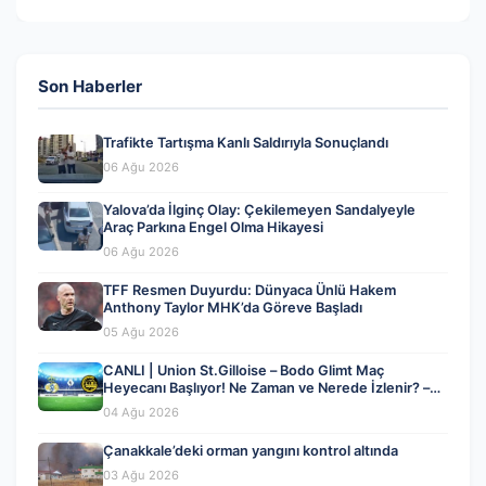
Son Haberler
Trafikte Tartışma Kanlı Saldırıyla Sonuçlandı
06 Ağu 2026
Yalova’da İlginç Olay: Çekilemeyen Sandalyeyle
Araç Parkına Engel Olma Hikayesi
06 Ağu 2026
TFF Resmen Duyurdu: Dünyaca Ünlü Hakem
Anthony Taylor MHK’da Göreve Başladı
05 Ağu 2026
CANLI | Union St.Gilloise – Bodo Glimt Maç
Heyecanı Başlıyor! Ne Zaman ve Nerede İzlenir? –
04 Ağustos 2026
04 Ağu 2026
Çanakkale’deki orman yangını kontrol altında
03 Ağu 2026