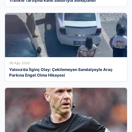
Trafikte Tartışma Kanlı Saldırıyla Sonuçlandı
06 Ağu 2026
Yalova’da İlginç Olay: Çekilemeyen Sandalyeyle Araç
Parkına Engel Olma Hikayesi