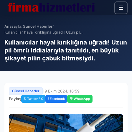
☰
Anasayfa
/
Güncel Haberler
/
Kullanıcılar hayal kırıklığına uğradı! Uzun pil...
Kullanıcılar hayal kırıklığına uğradı! Uzun
pil ömrü iddialarıyla tanıtıldı, en büyük
şikayet pilin çabuk bitmesiydi.
19 Ekim 2024, 16:59
Güncel Haberler
Paylaş
𝕏 Twitter / X
f Facebook
💬 WhatsApp