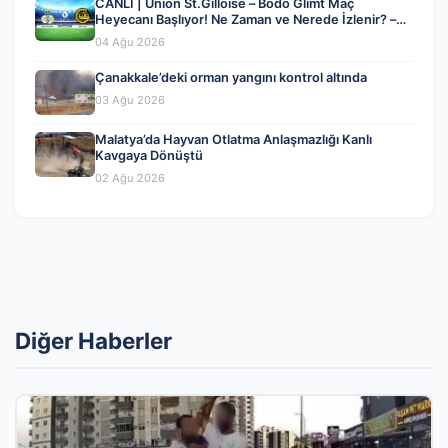
CANLI | Union St.Gilloise – Bodo Glimt Maç
Heyecanı Başlıyor! Ne Zaman ve Nerede İzlenir? –
04 Ağustos 2026
04 Ağu 2026
Çanakkale’deki orman yangını kontrol altında
03 Ağu 2026
Malatya’da Hayvan Otlatma Anlaşmazlığı Kanlı
Kavgaya Dönüştü
02 Ağu 2026
Diğer Haberler