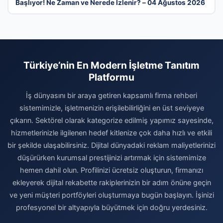
Başlıyor! Ne Zaman ve Nerede İzlenir? – 04 Ağustos 2026
Türkiye’nin En Modern İşletme Tanıtım
Platformu
İş dünyasını bir araya getiren kapsamlı firma rehberi
sistemimizle, işletmenizin erişilebilirliğini en üst seviyeye
çıkarın. Sektörel olarak kategorize edilmiş yapımız sayesinde,
hizmetlerinizle ilgilenen hedef kitlenize çok daha hızlı ve etkili
bir şekilde ulaşabilirsiniz. Dijital dünyadaki reklam maliyetlerinizi
düşürürken kurumsal prestijinizi artırmak için sistemimize
hemen dahil olun. Profilinizi ücretsiz oluşturun, firmanızı
ekleyerek dijital rekabette rakiplerinizin bir adım önüne geçin
ve yeni müşteri portföyleri oluşturmaya bugün başlayın. İşinizi
profesyonel bir altyapıyla büyütmek için doğru yerdesiniz.