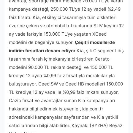
avantajı, Sportage Hibrit modelde 70.000 TL'ye varan
kampanya desteği, 250.000 TL'ye 12 ay vadeli %2,49
faiz fırsatı. Kia, etkileyici tasarımıyla tüm dikkatleri
üzerine çeken ve otomobil tutkunlarına SUV keyfini 12
ay vade farkıyla 150.000 TL'ye yaşatan XCeed
modelini de beğeniye sunuyor.
Çeşitli modellerde
indirim fırsatları devam ediyor
Kia, şık C segment dış
tasarımını ferah iç mekanıyla birleştiren Cerato
modelini 90.000 TL reklam desteği ve 150.000 TL
krediye 12 ayda %0,99 faiz fırsatıyla meraklılarıyla
buluşturuyor. Ceed SW ve Ceed HB modelleri 150.000
TL krediye 12 ay vade ile %0,99 faiz imkanı sunuyor.
Cazip fırsat ve avantajlar sunan Kia kampanyaları
hakkında bilgi edinmek isteyenler, kia.com.tr
adresindeki kampanyalar sayfasından ve Kia yetkili
satıcılarından bilgi alabilirler. Kaynak: (BYZHA) Beyaz