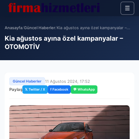
☰
Anasayfa
/
Güncel Haberler
/
Kia ağustos ayına özel kampanyalar –...
Kia ağustos ayına özel kampanyalar –
OTOMOTİV
11 Ağustos 2024, 17:52
Güncel Haberler
Paylaş
𝕏 Twitter / X
f Facebook
💬 WhatsApp