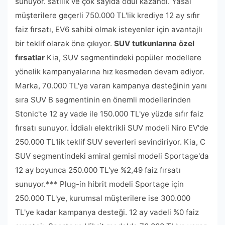
sunuyor. satılık ve çok sayıda ödül kazandı. Yasal
müşterilere geçerli 750.000 TL'lik krediye 12 ay sıfır
faiz fırsatı, EV6 sahibi olmak isteyenler için avantajlı
bir teklif olarak öne çıkıyor.
SUV tutkunlarına özel
fırsatlar
Kia, SUV segmentindeki popüler modellere
yönelik kampanyalarına hız kesmeden devam ediyor.
Marka, 70.000 TL'ye varan kampanya desteğinin yanı
sıra SUV B segmentinin en önemli modellerinden
Stonic'te 12 ay vade ile 150.000 TL'ye yüzde sıfır faiz
fırsatı sunuyor. İddialı elektrikli SUV modeli Niro EV'de
250.000 TL'lik teklif SUV severleri sevindiriyor. Kia, C
SUV segmentindeki amiral gemisi modeli Sportage'da
12 ay boyunca 250.000 TL'ye %2,49 faiz fırsatı
sunuyor.*** Plug-in hibrit modeli Sportage için
250.000 TL'ye, kurumsal müşterilere ise 300.000
TL'ye kadar kampanya desteği. 12 ay vadeli %0 faiz