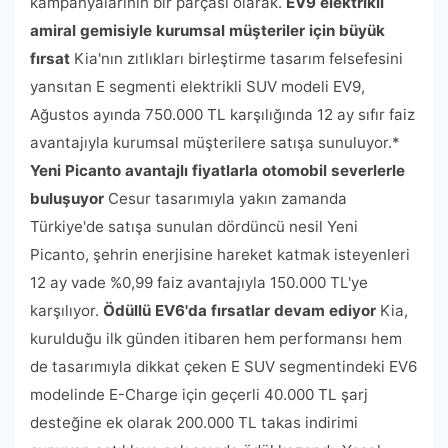
kampanyalarının bir parçası olarak.
EV9 elektrikli
amiral gemisiyle kurumsal müşteriler için büyük
fırsat
Kia'nın zıtlıkları birleştirme tasarım felsefesini
yansıtan E segmenti elektrikli SUV modeli EV9,
Ağustos ayında 750.000 TL karşılığında 12 ay sıfır faiz
avantajıyla kurumsal müşterilere satışa sunuluyor.*
Yeni Picanto avantajlı fiyatlarla otomobil severlerle
buluşuyor
Cesur tasarımıyla yakın zamanda
Türkiye'de satışa sunulan dördüncü nesil Yeni
Picanto, şehrin enerjisine hareket katmak isteyenleri
12 ay vade %0,99 faiz avantajıyla 150.000 TL'ye
karşılıyor.
Ödüllü EV6'da fırsatlar devam ediyor
Kia,
kurulduğu ilk günden itibaren hem performansı hem
de tasarımıyla dikkat çeken E SUV segmentindeki EV6
modelinde E-Charge için geçerli 40.000 TL şarj
desteğine ek olarak 200.000 TL takas indirimi