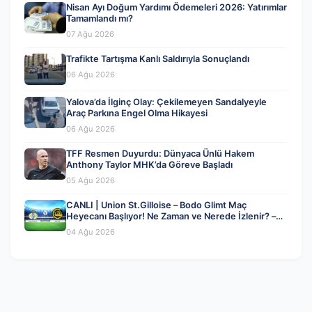
Nisan Ayı Doğum Yardımı Ödemeleri 2026: Yatırımlar
Tamamlandı mı?
07 Ağu 2026
Trafikte Tartışma Kanlı Saldırıyla Sonuçlandı
06 Ağu 2026
Yalova’da İlginç Olay: Çekilemeyen Sandalyeyle
Araç Parkına Engel Olma Hikayesi
06 Ağu 2026
TFF Resmen Duyurdu: Dünyaca Ünlü Hakem
Anthony Taylor MHK’da Göreve Başladı
05 Ağu 2026
CANLI | Union St.Gilloise – Bodo Glimt Maç
Heyecanı Başlıyor! Ne Zaman ve Nerede İzlenir? –
04 Ağustos 2026
04 Ağu 2026