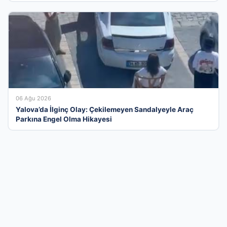
06 Ağu 2026
Yalova’da İlginç Olay: Çekilemeyen Sandalyeyle Araç
Parkına Engel Olma Hikayesi
Türkiye’nin En Modern İşletme Tanıtım
Platformu
İş dünyasını bir araya getiren kapsamlı firma rehberi
sistemimizle, işletmenizin erişilebilirliğini en üst seviyeye