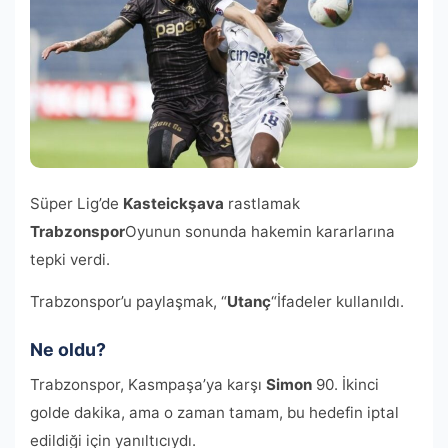
Süper Lig’de
Kasteickşava
rastlamak
Trabzonspor
Oyunun sonunda hakemin kararlarına
tepki verdi.
Trabzonspor’u paylaşmak, “
Utanç
“İfadeler kullanıldı.
Ne oldu?
Trabzonspor, Kasmpaşa’ya karşı
Simon
90. İkinci
golde dakika, ama o zaman tamam, bu hedefin iptal
edildiği için yanıltıcıydı.