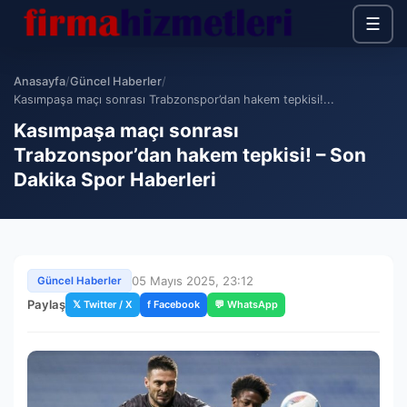
☰
Anasayfa
/
Güncel Haberler
/
Kasımpaşa maçı sonrası Trabzonspor’dan hakem tepkisi!...
Kasımpaşa maçı sonrası
Trabzonspor’dan hakem tepkisi! – Son
Dakika Spor Haberleri
05 Mayıs 2025, 23:12
Güncel Haberler
Paylaş
𝕏 Twitter / X
f Facebook
💬 WhatsApp