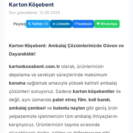
Karton Köşebent
Son güncelleme: 12.06.2025
Paylaş
𝕏 Twitter / X
in LinkedIn
f Facebook
💬 WhatsApp
Karton Köşebent: Ambalaj Çözümlerinizde Güven ve
Dayanıklılık!
kartonkosebent.com.tr
olarak, ürünlerinizin
depolama ve sevkiyat süreçlerinde maksimum
koruma
sağlamak amacıyla yüksek kaliteli ambalaj
çözümleri sunuyoruz. Sadece
karton köşebentler
ile
değil, aynı zamanda
palet streç film
,
koli bandı
,
ambalaj çemberi
ve
balonlu naylon
gibi geniş ürün
yelpazemizle işletmenizin tüm ambalaj ihtiyaçlarını
karşılıyoruz. Ürünlerinizin taşıma sırasında
oluşabilecek darbe, ezilme ve deformasyon gibi