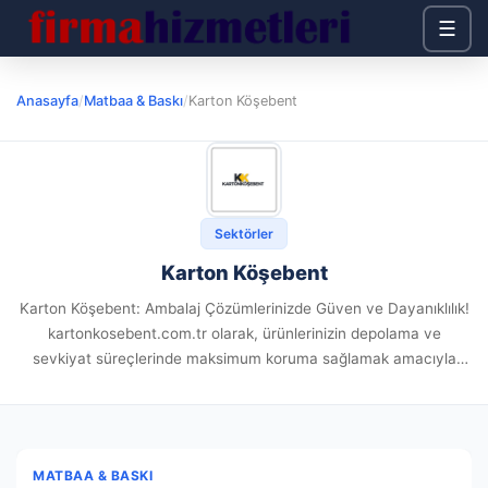
☰
Anasayfa
/
Matbaa & Baskı
/
Karton Köşebent
Sektörler
Karton Köşebent
Karton Köşebent: Ambalaj Çözümlerinizde Güven ve Dayanıklılık!
kartonkosebent.com.tr olarak, ürünlerinizin depolama ve
sevkiyat süreçlerinde maksimum koruma sağlamak amacıyla
yüksek kaliteli ambalaj çözümleri sunuyoruz. Sadece karton
köşebentler ile değil, aynı zamanda palet streç film, koli bandı,...
MATBAA & BASKI