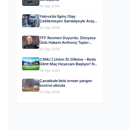
06 Ağu 2026
Yalova’da İlginç Olay:
Çekilemeyen Sandalyeyle Araç
Parkına Engel Olma Hikayesi
06 Ağu 2026
TFF Resmen Duyurdu: Dünyaca
Ünlü Hakem Anthony Taylor
MHK’da Göreve Başladı
05 Ağu 2026
CANLI | Union St.Gilloise – Bodo
Glimt Maç Heyecanı Başlıyor! Ne
Zaman ve Nerede İzlenir? – 04
04 Ağu 2026
Ağustos 2026
Çanakkale’deki orman yangını
kontrol altında
03 Ağu 2026