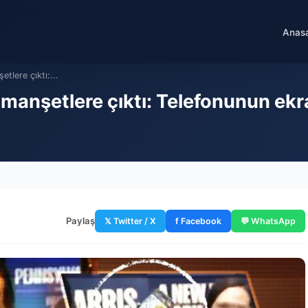
Anas
tlere çıktı:...
anşetlere çıktı: Telefonunun ekra
Paylaş
𝕏 Twitter / X
f Facebook
💬 WhatsApp