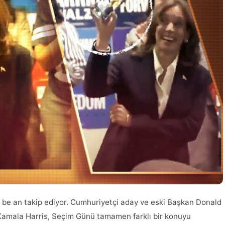
 be an takip ediyor. Cumhuriyetçi aday ve eski Başkan Donald
 Kamala Harris, Seçim Günü tamamen farklı bir konuyu