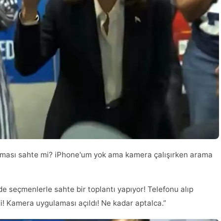
 araması sahte mi? iPhone'um yok ama kamera çalışırken arama
zde seçmenlerle sahte bir toplantı yapıyor! Telefonu alıp
i! Kamera uygulaması açıldı! Ne kadar aptalca.”