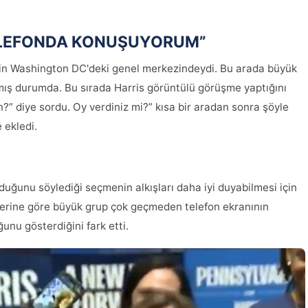
TELEFONDA KONUŞUYORUM”
in Washington DC'deki genel merkezindeydi. Bu arada büyük
mış durumda. Bu sırada Harris görüntülü görüşme yaptığını
n?” diye sordu. Oy verdiniz mi?” kısa bir aradan sonra şöyle
 ekledi.
lduğunu söylediği seçmenin alkışları daha iyi duyabilmesi için
berine göre büyük grup çok geçmeden telefon ekranının
nu gösterdiğini fark etti.