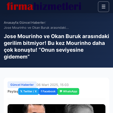
☰
Anasayfa
/
Güncel Haberler
/
Jose Mourinho ve Okan Buruk arasındaki...
Jose Mourinho ve Okan Buruk arasındaki
gerilim bitmiyor! Bu kez Mourinho daha
çok konuştu! “Onun seviyesine
gidemem”
06 Mart 2025, 15:03
Güncel Haberler
Paylaş
𝕏 Twitter / X
f Facebook
💬 WhatsApp