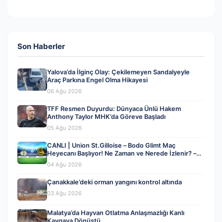
Son Haberler
Yalova’da İlginç Olay: Çekilemeyen Sandalyeyle
Araç Parkına Engel Olma Hikayesi
06 Ağu 2026
TFF Resmen Duyurdu: Dünyaca Ünlü Hakem
Anthony Taylor MHK’da Göreve Başladı
05 Ağu 2026
CANLI | Union St.Gilloise – Bodo Glimt Maç
Heyecanı Başlıyor! Ne Zaman ve Nerede İzlenir? –
04 Ağustos 2026
04 Ağu 2026
Çanakkale’deki orman yangını kontrol altında
03 Ağu 2026
Malatya’da Hayvan Otlatma Anlaşmazlığı Kanlı
Kavgaya Dönüştü