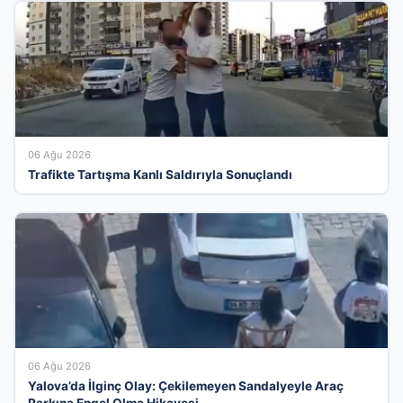
06 Ağu 2026
Trafikte Tartışma Kanlı Saldırıyla Sonuçlandı
06 Ağu 2026
Yalova’da İlginç Olay: Çekilemeyen Sandalyeyle Araç
Parkına Engel Olma Hikayesi