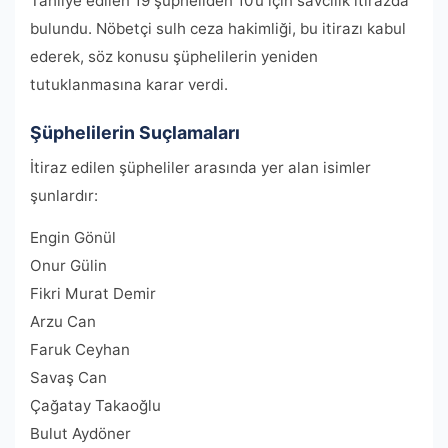
Tahliye edilen 19 şüpheliden 10’u için savcılık itirazda
bulundu. Nöbetçi sulh ceza hakimliği, bu itirazı kabul
ederek, söz konusu şüphelilerin yeniden
tutuklanmasına karar verdi.
Şüphelilerin Suçlamaları
İtiraz edilen şüpheliler arasında yer alan isimler
şunlardır:
Engin Gönül
Onur Gülin
Fikri Murat Demir
Arzu Can
Faruk Ceyhan
Savaş Can
Çağatay Takaoğlu
Bulut Aydöner