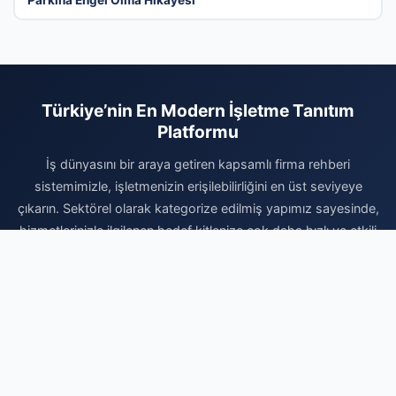
Türkiye’nin En Modern İşletme Tanıtım
Platformu
İş dünyasını bir araya getiren kapsamlı firma rehberi
sistemimizle, işletmenizin erişilebilirliğini en üst seviyeye
çıkarın. Sektörel olarak kategorize edilmiş yapımız sayesinde,
hizmetlerinizle ilgilenen hedef kitlenize çok daha hızlı ve etkili
bir şekilde ulaşabilirsiniz. Dijital dünyadaki reklam maliyetlerinizi
düşürürken kurumsal prestijinizi artırmak için sistemimize
hemen dahil olun. Profilinizi ücretsiz oluşturun, firmanızı
ekleyerek dijital rekabette rakiplerinizin bir adım önüne geçin
ve yeni müşteri portföyleri oluşturmaya bugün başlayın. İşinizi
profesyonel bir altyapıyla büyütmek için doğru yerdesiniz.