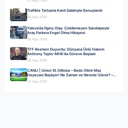
07 Ağu 2026
Trafikte Tartışma Kanlı Saldırıyla Sonuçlandı
06 Ağu 2026
Yalova’da İlginç Olay: Çekilemeyen Sandalyeyle
Araç Parkına Engel Olma Hikayesi
06 Ağu 2026
TFF Resmen Duyurdu: Dünyaca Ünlü Hakem
Anthony Taylor MHK’da Göreve Başladı
05 Ağu 2026
CANLI | Union St.Gilloise – Bodo Glimt Maç
Heyecanı Başlıyor! Ne Zaman ve Nerede İzlenir? –
04 Ağustos 2026
04 Ağu 2026