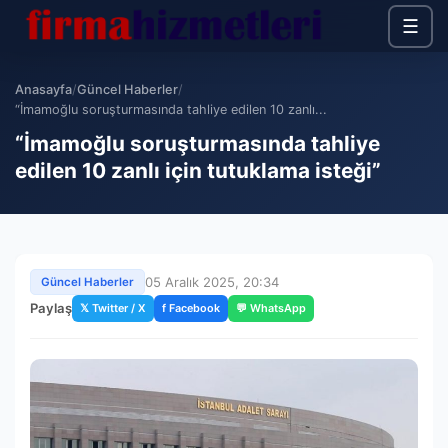
☰
Anasayfa
/
Güncel Haberler
/
“İmamoğlu soruşturmasında tahliye edilen 10 zanlı...
“İmamoğlu soruşturmasında tahliye
edilen 10 zanlı için tutuklama isteği”
05 Aralık 2025, 20:34
Güncel Haberler
Paylaş
𝕏 Twitter / X
f Facebook
💬 WhatsApp