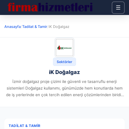
☰
Anasayfa
/
Tadilat & Tamir
/
iK Doğalgaz
Sektörler
iK Doğalgaz
İzmir doğalgaz proje çizimi ile güvenli ve tasarruflu enerji
sistemleri Doğalgaz kullanımı, günümüzde hem konutlarda hem
de iş yerlerinde en çok tercih edilen enerji çözümlerinden biridir.
Ancak bu sistemlerin güvenli ve verimli çalışabilmesi için doğru...
TADILAT & TAMIR