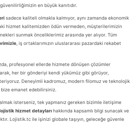
güvenilirliğimizin en büyük kanıtıdır.
eri
sadece kaliteli olmakla kalmıyor, aynı zamanda ekonomik
ki hizmet kalitemizden ödün vermeden, müşterilerimizin
ekleri sunmak önceliklerimiz arasında yer alıyor. Tüm
erimizle
, iş ortaklarımızın uluslararası pazardaki rekabet
ızda, profesyonel ellerde hizmete dönüşen çözümler
arak, her bir gönderiyi kendi yükümüz gibi görüyor,
riyoruz. Deneyimli kadromuz, modern filomuz ve teknolojik
e bize emanet edebilirsiniz.
almak isterseniz, tek yapmanız gereken bizimle iletişime
lojistik hizmet detayları
hakkında kapsamlı bilgi sunacak ve
tır. Lojistik.tc ile işinizi globale taşıyın, geleceğe güvenle