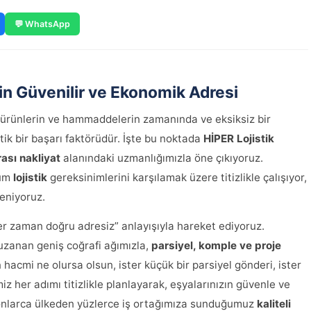
💬 WhatsApp
tin Güvenilir ve Ekonomik Adresi
ürünlerin ve hammaddelerin zamanında ve eksiksiz bir
itik bir başarı faktörüdür. İşte bu noktada
HİPER Lojistik
rası nakliyat
alanındaki uzmanlığımızla öne çıkıyoruz.
tüm
lojistik
gereksinimlerini karşılamak üzere titizlikle çalışıyor,
leniyoruz.
her zaman doğru adresiz” anlayışıyla hareket ediyoruz.
uzanan geniş coğrafi ağımızla,
parsiyel, komple ve proje
acmi ne olursa olsun, ister küçük bir parsiyel gönderi, ister
z her adımı titizlikle planlayarak, eşyalarınızın güvenle ve
 onlarca ülkeden yüzlerce iş ortağımıza sunduğumuz
kaliteli