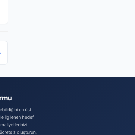
→
ormu
ilirliğini en üst
le ilgilenen hedef
maliyetlerinizi
ücretsiz oluşturun,