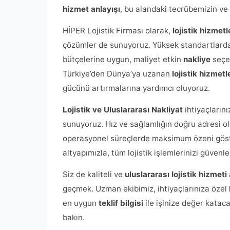
hizmet anlayışı
, bu alandaki tecrübemizin ve 
HİPER Lojistik Firması olarak,
lojistik hizmetl
çözümler de sunuyoruz. Yüksek standartlarda
bütçelerine uygun, maliyet etkin
nakliye
seçen
Türkiye’den Dünya’ya uzanan
lojistik hizmetl
gücünü artırmalarına yardımcı oluyoruz.
Lojistik ve Uluslararası Nakliyat
ihtiyaçların
sunuyoruz. Hız ve sağlamlığın doğru adresi ol
operasyonel süreçlerde maksimum özeni göste
altyapımızla, tüm lojistik işlemlerinizi güvenl
Siz de kaliteli ve
uluslararası lojistik hizmeti
geçmek. Uzman ekibimiz, ihtiyaçlarınıza özel
en uygun
teklif bilgisi
ile işinize değer katacak
bakın.