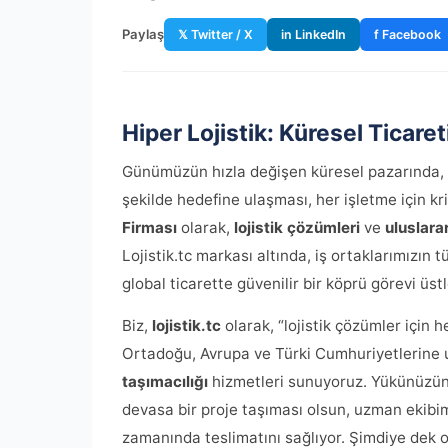
Paylaş
𝕏 Twitter / X
in LinkedIn
f Facebook
Hiper Lojistik: Küresel Ticare
Günümüzün hızla değişen küresel pazarında, 
şekilde hedefine ulaşması, her işletme için kr
Firması
olarak,
lojistik çözümleri
ve
uluslara
Lojistik.tc markası altında, iş ortaklarımızın 
global ticarette güvenilir bir köprü görevi üst
Biz,
lojistik.tc
olarak, “lojistik çözümler için 
Ortadoğu, Avrupa ve Türki Cumhuriyetlerine 
taşımacılığı
hizmetleri sunuyoruz. Yükünüzün h
devasa bir proje taşıması olsun, uzman ekibimi
zamanında teslimatını sağlıyor. Şimdiye dek