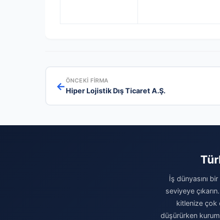
ÖNCEKI FIRMA
←
Hiper Lojistik Dış Ticaret A.Ş.
Tür
İş dünyasını bir
seviyeye çıkarın.
kitlenize çok 
düşürürken kurumsa