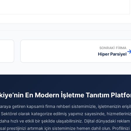
SONRAKI FIRMA
Hiper Parsiyel
kiye’nin En Modern İşletme Tanıtım Platf
 araya getiren kapsamlı firma rehberi sistemimizle, işletmenizin erişileb
 Sektörel olarak kategorize edilmiş yapımız sayesinde, hizmetleriniz
daha hızlı ve etkili bir şekilde ulaşabilirsiniz. Dijital dünyadaki reklam 
l prestijinizi artırmak için sistemimize hemen dahil olun. Profilinizi 