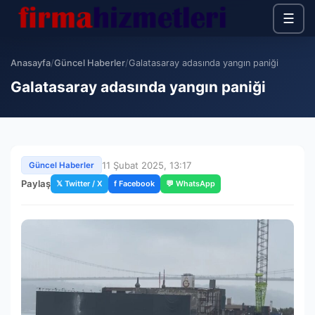
☰
Anasayfa
/
Güncel Haberler
/
Galatasaray adasında yangın paniği
Galatasaray adasında yangın paniği
11 Şubat 2025, 13:17
Güncel Haberler
Paylaş
𝕏 Twitter / X
f Facebook
💬 WhatsApp