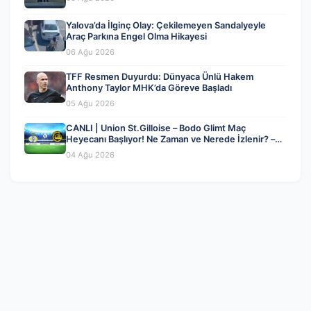
Yalova’da İlginç Olay: Çekilemeyen Sandalyeyle
Araç Parkına Engel Olma Hikayesi
06 Ağu 2026
TFF Resmen Duyurdu: Dünyaca Ünlü Hakem
Anthony Taylor MHK’da Göreve Başladı
05 Ağu 2026
CANLI | Union St.Gilloise – Bodo Glimt Maç
Heyecanı Başlıyor! Ne Zaman ve Nerede İzlenir? –
04 Ağustos 2026
04 Ağu 2026