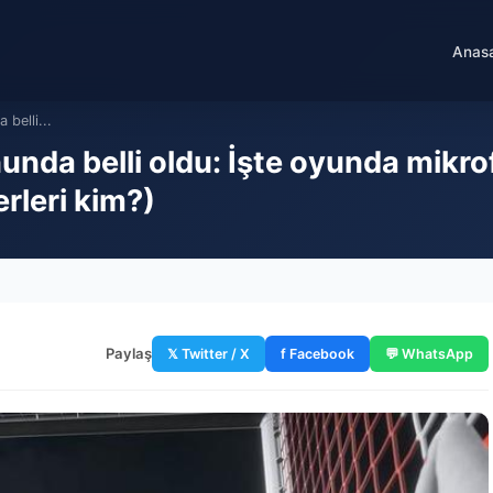
Anas
belli...
unda belli oldu: İşte oyunda mikro
erleri kim?)
Paylaş
𝕏 Twitter / X
f Facebook
💬 WhatsApp