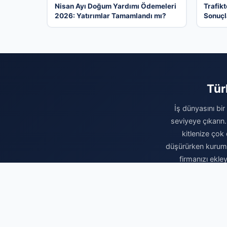
Nisan Ayı Doğum Yardımı Ödemeleri
Trafikt
2026: Yatırımlar Tamamlandı mı?
Sonuçl
Tür
İş dünyasını bir
seviyeye çıkarın.
kitlenize çok 
düşürürken kurumsa
firmanızı ekle
oluşturmaya b