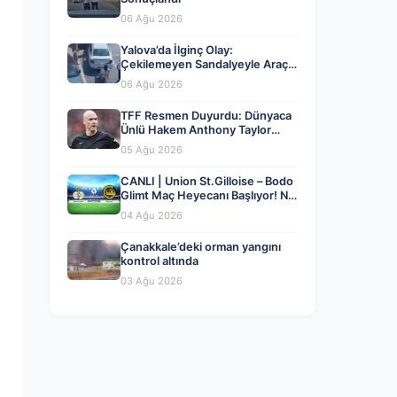
06 Ağu 2026
Yalova’da İlginç Olay:
Çekilemeyen Sandalyeyle Araç
Parkına Engel Olma Hikayesi
06 Ağu 2026
TFF Resmen Duyurdu: Dünyaca
Ünlü Hakem Anthony Taylor
MHK’da Göreve Başladı
05 Ağu 2026
CANLI | Union St.Gilloise – Bodo
Glimt Maç Heyecanı Başlıyor! Ne
Zaman ve Nerede İzlenir? – 04
04 Ağu 2026
Ağustos 2026
Çanakkale’deki orman yangını
kontrol altında
03 Ağu 2026