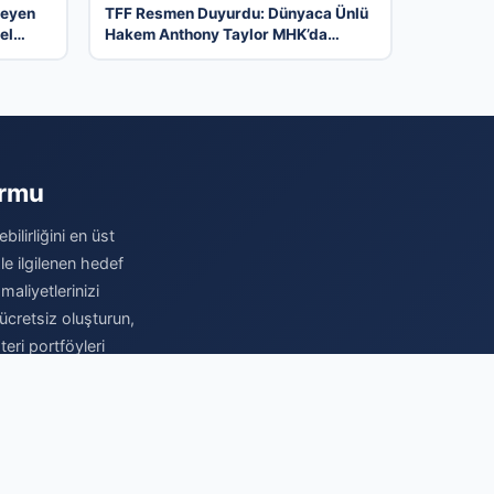
meyen
TFF Resmen Duyurdu: Dünyaca Ünlü
el
Hakem Anthony Taylor MHK’da
Göreve Başladı
ormu
ilirliğini en üst
le ilgilenen hedef
maliyetlerinizi
ücretsiz oluşturun,
eri portföyleri
ru yerdesiniz.