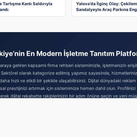
e Tartışma Kanlı Saldırıyla
Yalova’da İlginç Olay: Çekile
andı
Sandalyeyle Araç Parkına Eng
Olma Hikayesi
kiye’nin En Modern İşletme Tanıtım Platf
 araya getiren kapsamlı firma rehberi sistemimizle, işletmenizin erişileb
 Sektörel olarak kategorize edilmiş yapımız sayesinde, hizmetleriniz
daha hızlı ve etkili bir şekilde ulaşabilirsiniz. Dijital dünyadaki reklam 
l prestijinizi artırmak için sistemimize hemen dahil olun. Profilinizi 
yerek dijital rekabette rakiplerinizin bir adım önüne geçin ve yeni müşt
ugün başlayın. İşinizi profesyonel bir altyapıyla büyütmek için doğ
Firma Ekle