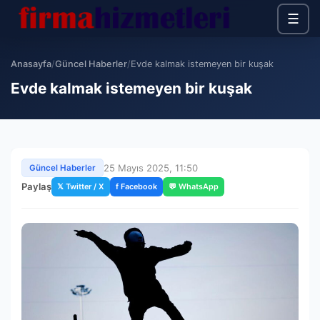
☰
Anasayfa
/
Güncel Haberler
/
Evde kalmak istemeyen bir kuşak
Evde kalmak istemeyen bir kuşak
25 Mayıs 2025, 11:50
Güncel Haberler
Paylaş
𝕏 Twitter / X
f Facebook
💬 WhatsApp