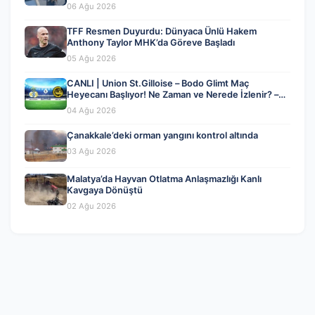
06 Ağu 2026
TFF Resmen Duyurdu: Dünyaca Ünlü Hakem
Anthony Taylor MHK’da Göreve Başladı
05 Ağu 2026
CANLI | Union St.Gilloise – Bodo Glimt Maç
Heyecanı Başlıyor! Ne Zaman ve Nerede İzlenir? –
04 Ağustos 2026
04 Ağu 2026
Çanakkale’deki orman yangını kontrol altında
03 Ağu 2026
Malatya’da Hayvan Otlatma Anlaşmazlığı Kanlı
Kavgaya Dönüştü
02 Ağu 2026