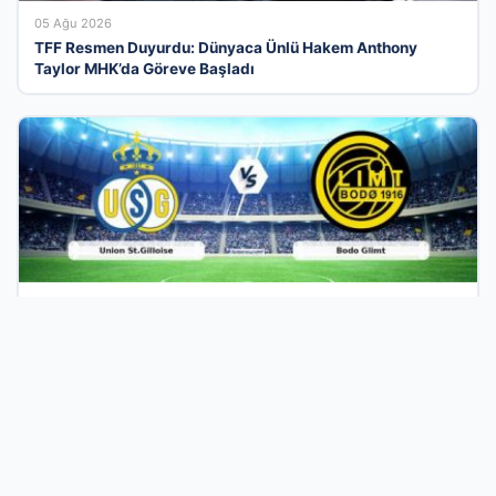
05 Ağu 2026
TFF Resmen Duyurdu: Dünyaca Ünlü Hakem Anthony
Taylor MHK’da Göreve Başladı
04 Ağu 2026
CANLI | Union St.Gilloise – Bodo Glimt Maç Heyecanı
Başlıyor! Ne Zaman ve Nerede İzlenir? – 04 Ağustos 2026
Türkiye’nin En Modern İşletme Tanıtım