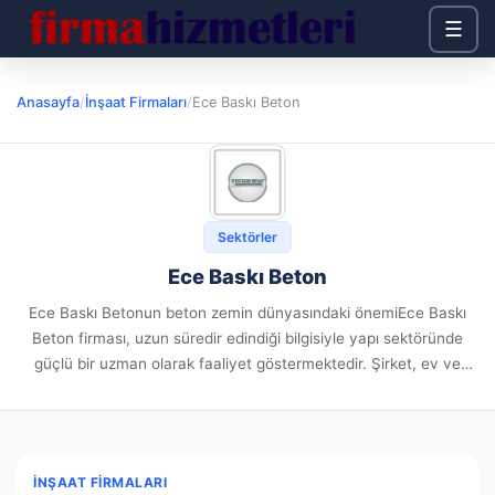
☰
Anasayfa
/
İnşaat Firmaları
/
Ece Baskı Beton
Sektörler
Ece Baskı Beton
Ece Baskı Betonun beton zemin dünyasındaki önemiEce Baskı
Beton firması, uzun süredir edindiği bilgisiyle yapı sektöründe
güçlü bir uzman olarak faaliyet göstermektedir. Şirket, ev ve
bahçe uygulamalarından kurumsal alanlara kadar geniş bir
alanda sunduğu profesyonel...
İNŞAAT FIRMALARI