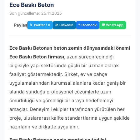
Ece Baskı Beton
Son güncelleme: 25.11.2025
Paylaş
𝕏 Twitter / X
in LinkedIn
f Facebook
💬 WhatsApp
Ece Baskı Betonun beton zemin dünyasındaki önemi
Ece Baskı Beton firması
, uzun süredir edindiği
bilgisiyle yapı sektöründe güçlü bir uzman olarak
faaliyet göstermektedir. Şirket, ev ve bahçe
uygulamalarından kurumsal alanlara kadar geniş bir
alanda sunduğu profesyonel çözümlerle uzun
ömürlülüğü ve görselliği bir araya hedeflemeyi
amaçlar. Deneyimli ekipler tarafından yürütülen her
proje, uluslararası kalite standartlarına uygun şekilde
hazırlanır ve dikkatle uygulanır.
Ece Baskı Betonun geniş montaj ve tadilat