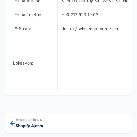
Firma Adresi:
Küçükbakkalköy Mh. Selvili Sk. No:4/2
Firma Telefon:
+90 212 923 19 03
E-Posta:
destek@winsecommerce.com
Lokasyon:
ÖNCEKI FIRMA
←
Shopify Ajansı