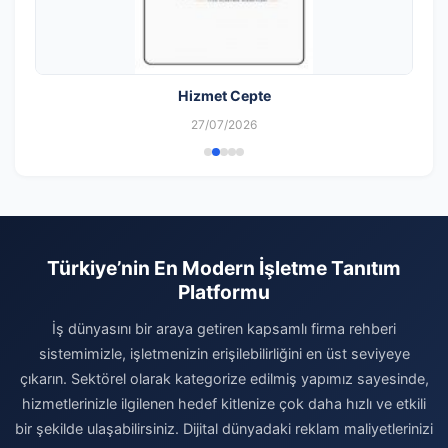
Hizmet Cepte
27/07/2026
Türkiye’nin En Modern İşletme Tanıtım
Platformu
İş dünyasını bir araya getiren kapsamlı firma rehberi
sistemimizle, işletmenizin erişilebilirliğini en üst seviyeye
çıkarın. Sektörel olarak kategorize edilmiş yapımız sayesinde,
hizmetlerinizle ilgilenen hedef kitlenize çok daha hızlı ve etkili
bir şekilde ulaşabilirsiniz. Dijital dünyadaki reklam maliyetlerinizi