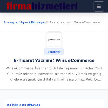
☰
Anasayfa
/
Bilişim & Bilgisayar
/
E-Ticaret Yazılımı : Wins eCommerce
Sektörler
E-Ticaret Yazılımı : Wins eCommerce
Wins eCommerce: İşletmenizi Dijitale Taşımanın En Kolay Yolu!
Günümüz rekabetçi pazarında işletmenizi büyütmek ve geniş
kitlelere ulaşmak için dijital varlık olmazsa olmaz. Peki, bu
dönüşümü sağlamanın en hızlı ve en etkili yolu nedir? Cevap:
Wins...
BILIŞIM & BILGISAYAR